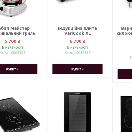
ебап Майстер
Індукційна плита
Вари
икальний гриль
VariCook XL
склоке
5 700 ₴
6 700 ₴
В наявності
В наявності
10009353
10012197
Купити
Купити