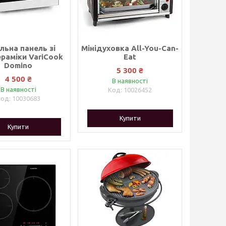
льна панель зі
Мінідуховка All-You-Can-
раміки VariCook
Eat
Domino
5 300 ₴
4 500 ₴
В наявності
В наявності
10026452
10030683
Купити
Купити