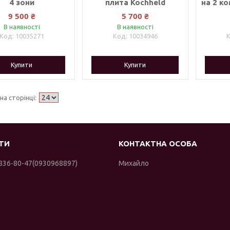
4 зони
плита Kochheld
на 2 к
9 500 ₴
5 700 ₴
В наявності
В наявності
10035271
10034946
Купити
Купити
 836-80-47
0930968897
Михайло