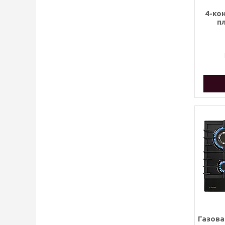
4-ко
пл
Газова