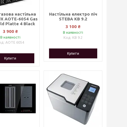
газова настільна
Настільна електро піч
X AOTE-6054 Gas
STEBA KB 9.2
ld Platte 4 Black
3 100 ₴
3 900 ₴
В наявності
В наявності
KB 9.2
AOTE 6054
Купити
Купити