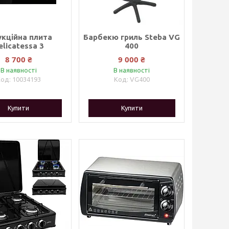
укційна плита
Барбекю гриль Steba VG
elicatessa 3
400
8 700 ₴
9 000 ₴
В наявності
В наявності
10034193
VG400
Купити
Купити