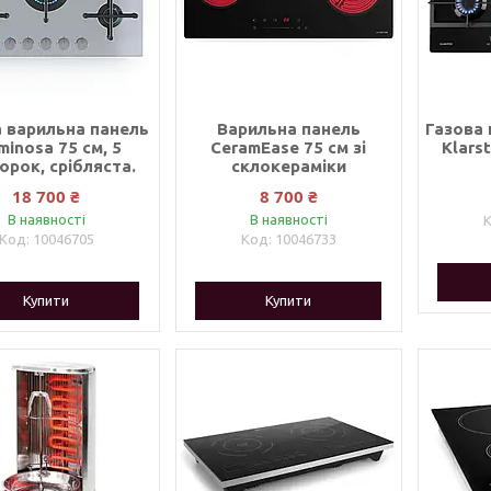
 варильна панель
Варильна панель
Газова 
uminosa 75 см, 5
CeramEase 75 см зі
Klars
орок, срібляста.
склокераміки
18 700 ₴
8 700 ₴
В наявності
В наявності
10046705
10046733
Купити
Купити