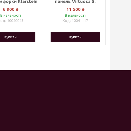
омфорки Klarstein
панель Virtuosa 5.
6 900 ₴
11 500 ₴
В наявності
В наявності
10040043
10041117
Купити
Купити