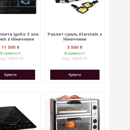
плита Ignito 5 зон
Раклет-гриль Klarstein з
tein з Німеччини
Німеччини
11 500 ₴
3 500 ₴
В наявності
В наявності
10033133
10034275
Купити
Купити