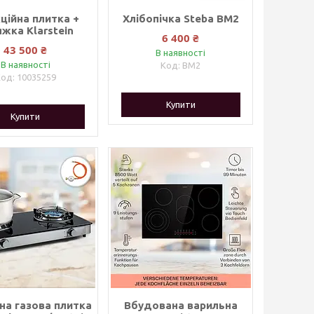
кційна плитка +
Хлібопічка Steba BM2
жка Klarstein
6 400 ₴
43 500 ₴
В наявності
В наявності
BM2
10035259
Купити
Купити
на газова плитка
Вбудована варильна