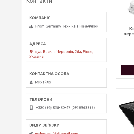
Контакти
From Germany Техніка з Німеччини
К
верт
вул. Василя Червонія, 26а, Рівне,
Україна
Михайло
+380 (96) 836-80-47
0930968897
mshevcov23@gmail.com