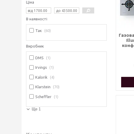
Ціна
В наявності
Так
60
Газова
Ill
конф
Виробник
DMS
1
Irvings
1
Kalorik
4
Klarstein
70
Scheffler
1
Ще 1