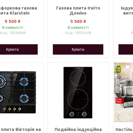
нфоркова газова
Газова плита Ігніто
Інду
ита Klarstein
Доміно
витя
9 500 ₴
5 500 ₴
В наявності
В наявності
10034969
10034108
Купити
Купити
 плита Вікторія на
Подвійна індукційна
Настіль