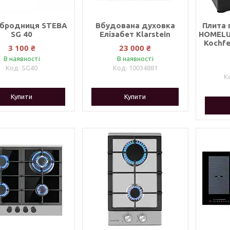
рбродниця STEBA
Вбудована духовка
Плита 
SG 40
Елізабет Klarstein
HOMELU
Kochfe
3 100 ₴
23 000 ₴
В наявності
В наявності
SG40
10034881
Купити
Купити