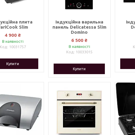
дукційна плита
Індукційна варильна
Інд
ariCook Slim
панель Delicatessa Slim
D
Domino
4 900 ₴
6 500 ₴
В наявності
В наявності
10031757
10033015
Купити
Купити