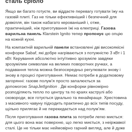
сталь срібло
Якщо ви багато готуєте, ви віддаєте перевагу готувати їжу на
газовій плиті. Газ не тільки ефективніший і безпечний для
довкілля, він також набагато керованіший і, отже,
практичніший, ніж приготування їжі на електриці.
Газова
варильна панель
Klarstein Ignito тепер
пропонує
цю опцію
на кожній кухні.
На компактній варильній
панели
встановлені дві високоякісні
конфорки Sabaf, які добре нагріваються з потужністю 3 кВт і 1
кВт. Керування абсолютно інтуїтивно зрозуміле завдяки
зрозумілим символам на великих поворотних ручках, а
подавання тепла можна безпосередньо регулювати знову і
знову в процесі приготування. Немає потреби в додатковому
загорянні: газове полум'я просто запалюється за
допомогою
SnapJetIgnition
. Дві конфорки рівномірно
розподіляють тепло по центру та по краях каструлі або
сковороди, все готується ідеально та якнайкраще. Хрестовина
з масивного чавуну підходить практично до всіх типів посуду,
щільно прилягає й не перекидається над полум'ям.
Після приготування
газова плита
за потреби легко миється:
для цього вона має поверхню, що легко миється, з неіржавкої
сталі. Це не тільки має неймовірно гарний вигляд, але й дуже