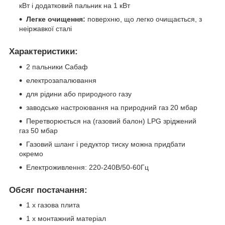
кВт і додатковий пальник на 1 кВт
Легке очищення:
поверхню, що легко очищається, з
неіржавкої сталі
Характеристики:
2 пальники Сабаф
електрозапалювання
для рідини або природного газу
заводське настроювання на природний газ 20 мбар
Перетворюється на (газовий балон) LPG зріджений
газ 50 мбар
Газовий шланг і редуктор тиску можна придбати
окремо
Електроживлення: 220-240В/50-60Гц
Обсяг постачання:
1 х газова плита
1 х монтажний матеріал