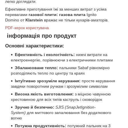
легко доглядати.
Ефективне приготування їжі за менших витрат з усіма
перевагами
газової плити:
газова плита
Ignito
Domino от
Klarstein
вражає не тільки кухарів-аматорів.
PDF-керок користувача
інформація про продукт
Основні характеристики:
Ефективність і екологічність:
нижчі витрати на
електроенергію, порівнюючи з електричними плитами
Збалансоване тепло:
пальники Sabaf рівномірно
розподіляють тепло по центру та краях
Інтуїтивно зрозуміле керування:
просте керування
завдяки поворотним ручкам і зрозумілим символам
Висока якість виготовлення:
з міцною чавунною
хрестовиною для всіх типів каструль і сковорідок
Зручно й безпечно:
SJIS (SnapJetIgnition-
System)
для миттєвого запалювання без додаткового
вогню
Потужна продуктивність:
потужний пальник на 3