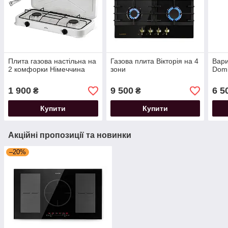
Плита газова настільна на
Газова плита Вікторія на 4
Вари
2 комфорки Німеччина
зони
Domi
1 900
9 500
6 5
₴
₴
Купити
Купити
Акційні пропозиції та новинки
–20%