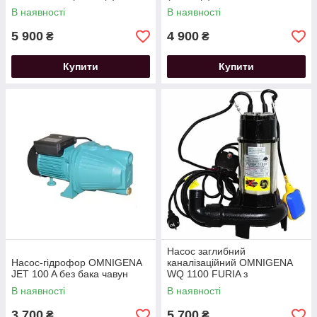
В наявності
В наявності
5 900
4 900
₴
₴
Купити
Купити
Насос заглибний
Насос-гідрофор OMNIGENA
каналізаційний OMNIGENA
JET 100 A без бака чавун
WQ 1100 FURIA з
подрібнювачем
В наявності
В наявності
3 700
5 700
₴
₴