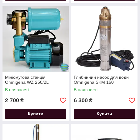
Мінісмугова станція
Глибинний насос для води
Omnigena WZ 250/2L
Omnigena SKM 150
В наявності
В наявності
2 700
6 300
₴
₴
Купити
Купити