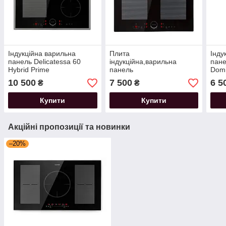
Індукційна варильна
Плита
Інду
панель Delicatessa 60
індукційна,варильна
пане
Hybrid Prime
панель
Dom
10 500
7 500
6 5
₴
₴
Купити
Купити
Акційні пропозиції та новинки
–20%