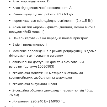
Клас жировідділення: D
Клас гідродинамічної ефективності: A
Рівень шуму під час роботи: 61 / 69 дБ
перемикається світлодіодне освітлення (2 x 1,5 Вт)
Алюмінієвий жировий фільтр (знімний, можна мити в
посудомийній машині)
Панель керування на передній панелі пристрою
3 рівні продуктивності
Можливе переведення в режим рециркуляції з двома
фільтрами з активованим вугіллям
опціонально доступний фільтр з активованим
вугіллям (артикул 10030983)
включаючи монтажний матеріал зі стіновими
кронштейнами, дюбелями та шурупами
включаючи випускний шланг
2-секційна обшивка димоходу (перемички від 40 до
75 см)
Живлення: 220-240 В~ | 50/60 Гц