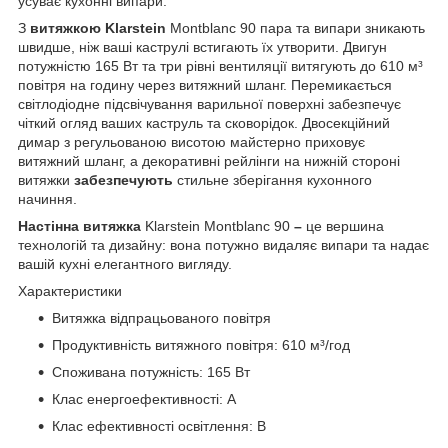
усуває кухонні випари.
З
витяжкою Klarstein
Montblanc 90 пара та випари зникають
швидше, ніж ваші каструлі встигають їх утворити. Двигун
потужністю 165 Вт та три рівні вентиляції витягують до 610 м³
повітря на годину через витяжний шланг. Перемикається
світлодіодне підсвічування варильної поверхні забезпечує
чіткий огляд ваших каструль та сковорідок. Двосекційний
димар з регульованою висотою майстерно приховує
витяжний шланг, а декоративні рейлінги на нижній стороні
витяжки
забезпечують
стильне зберігання кухонного
начиння.
Настінна витяжка
Klarstein Montblanc 90
–
це вершина
технологій та дизайну: вона потужно видаляє випари та надає
вашій кухні елегантного вигляду.
Характеристики
Витяжка відпрацьованого повітря
Продуктивність витяжного повітря: 610 м³/год
Споживана потужність: 165 Вт
Клас енергоефективності: A
Клас ефективності освітлення: B