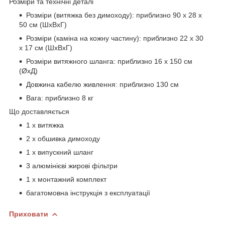
Розміри та технічні деталі
Розміри (витяжка без димоходу): приблизно 90 x 28 x
50 см (ШxВxГ)
Розміри (каміна на кожну частину): приблизно 22 x 30
x 17 см (ШxВxГ)
Розміри витяжного шланга: приблизно 16 x 150 см
(ØxД)
Довжина кабелю живлення: приблизно 130 см
Вага: приблизно 8 кг
Що доставляється
1 х витяжка
2 x обшивка димоходу
1 x випускний шланг
3 алюмінієві жирові фільтри
1 х монтажний комплект
багатомовна інструкція з експлуатації
Приховати