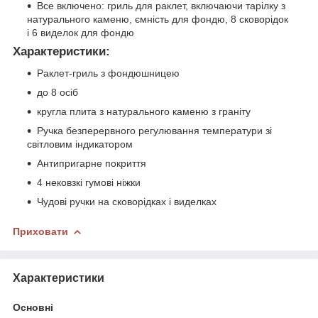
Все включено: гриль для раклет, включаючи тарілку з
натурального каменю, ємність для фондю, 8 сковорідок
і 6 виделок для фондю
Характеристики:
Раклет-гриль з фондюшницею
до 8 осіб
кругла плита з натурального каменю з граніту
Ручка безперервного регулювання температури зі
світловим індикатором
Антипригарне покриття
4 нековзкі гумові ніжки
Чудові ручки на сковорідках і виделках
Приховати
Характеристики
Основні