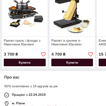
Раклет-гриль і фондю з
Раклет із грилем із
Елек
Німеччини Klarstein
Німеччини Klarstein
440
3 700
4 700
15 
₴
₴
Купити
Купити
Про нас
56% позитивних з 18 відгуків за рік
Працює з 22.04.2019
м. Рівне