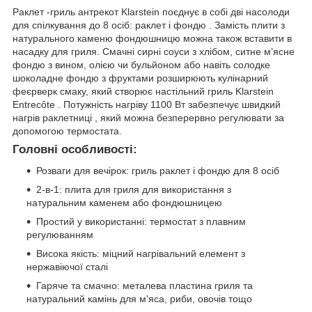
Раклет -гриль антрекот Klarstein поєднує в собі дві насолоди
для спілкування до 8 осіб: раклет і фондю . Замість плити з
натурального каменю фондюшницю можна також вставити в
насадку для гриля. Смачні сирні соуси з хлібом, ситне м’ясне
фондю з вином, олією чи бульйоном або навіть солодке
шоколадне фондю з фруктами розширюють кулінарний
феєрверк смаку, який створює настільний гриль Klarstein
Entrecôte . Потужність нагріву 1100 Вт забезпечує швидкий
нагрів раклетниці , який можна безперервно регулювати за
допомогою термостата.
Головні особливості:
Розваги для вечірок: гриль раклет і фондю для 8 осіб
2-в-1: плита для гриля для використання з
натуральним каменем або фондюшницею
Простий у використанні: термостат з плавним
регулюванням
Висока якість: міцний нагрівальний елемент з
нержавіючої сталі
Гаряче та смачно: металева пластина гриля та
натуральний камінь для м'яса, риби, овочів тощо