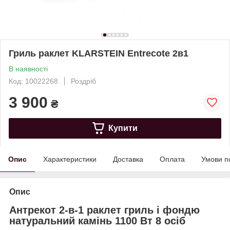
Гриль раклет KLARSTEIN Entrecote 2в1
В наявності
Код: 10022268
Роздріб
3 900
₴
Купити
Опис
Характеристики
Доставка
Оплата
Умови п
Опис
Антрекот 2-в-1 раклет гриль і фондю
натуральний камінь 1100 Вт 8 осіб