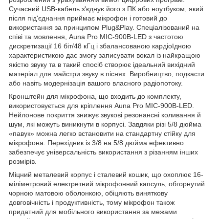
Сучасний USB-кабель з'єднує його з ПК або ноутбуком, який
після під'єднання приймає мікрофон і готовий до
використання за принципом Plug&Play. Спеціалізований на
співі та мовлення, Аuna Pro MIC-900B-LED з частотою
дискретизації 16 біт/48 кГц і збалансованою кардіоїдною
характеристикою дає змогу записувати вокал із найкращою
якістю звуку та в такий спосіб створює ідеальний вихідний
матеріал для майстри звуку в піснях. Виробництво, подкасти
або навіть модернізація вашого власного радіопотоку.
Кронштейн для мікрофона, що входить до комплекту,
використовується для кріплення Аuna Pro MIC-900B-LED.
Нейлонове покриття знижує звукові резонансні коливання й
шум, які можуть виникнути в корпусі. Завдяки різі 5/8 дюйма
«павук» можна легко встановити на стандартну стійку для
мікрофона. Перехідник із 3/8 на 5/8 дюйма ефективно
забезпечує універсальність використання з різанням інших
розмірів.
Міцний металевий корпус і сталевий кошик, що охоплює 16-
міліметровий електретний мікрофонний капсуль, обгорнутий
чорною матовою оболонкою, обіцяють виняткову
довговічність і продуктивність, тому мікрофон також
придатний для мобільного використання за межами