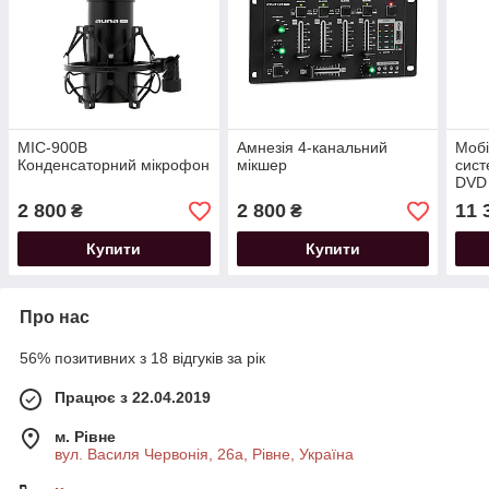
MIC-900B
Амнезія 4-канальний
Мобі
Конденсаторний мікрофон
мікшер
сист
DVD
2 800
2 800
11 
₴
₴
Купити
Купити
Про нас
56% позитивних з 18 відгуків за рік
Працює з 22.04.2019
м. Рівне
вул. Василя Червонія, 26а, Рівне, Україна