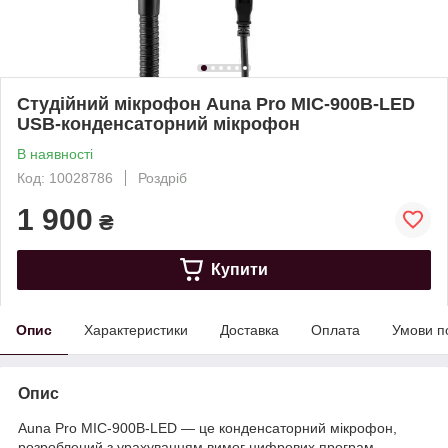
Студійний мікрофон Auna Pro MIC-900B-LED
USB-конденсаторний мікрофон
В наявності
Код: 10028786
Роздріб
1 900
₴
Купити
Опис
Характеристики
Доставка
Оплата
Умови п
Опис
Auna Pro MIC-900B-LED — це конденсаторний мікрофон,
розроблений з урахуванням вимог цифрових програм.