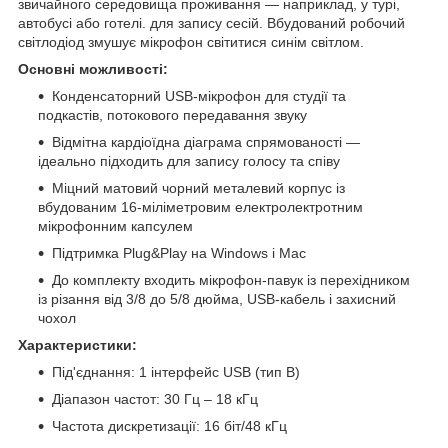
звичайного середовища проживання — наприклад, у турі,
автобусі або готелі. для запису сесій. Вбудований робочий
світлодіод змушує мікрофон світитися синім світлом.
Основні можливості:
Конденсаторний USB-мікрофон для студії та
подкастів, потокового передавання звуку
Відмітна кардіоїдна діаграма спрямованості —
ідеально підходить для запису голосу та співу
Міцний матовий чорний металевий корпус із
вбудованим 16-міліметровим електролектротним
мікрофонним капсулем
Підтримка Plug&Play на Windows і Mac
До комплекту входить мікрофон-павук із перехідником
із різання від 3/8 до 5/8 дюйма, USB-кабель і захисний
чохол
Характеристики:
Під'єднання: 1 інтерфейс USB (тип B)
Діапазон частот: 30 Гц – 18 кГц
Частота дискретизації: 16 біт/48 кГц