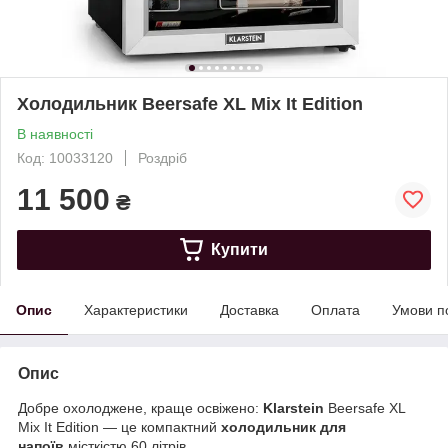
Холодильник Beersafe XL Mix It Edition
В наявності
Код: 10033120
Роздріб
11 500
₴
Купити
Опис
Характеристики
Доставка
Оплата
Умови п
Опис
Добре охолоджене, краще освіжено:
Klarstein
Beersafe XL
Mix It Edition — це компактний
холодильник для
напоїв
місткістю 60 літрів.