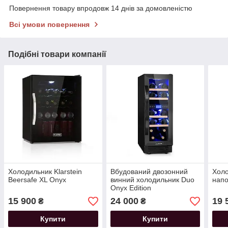
Повернення товару впродовж 14 днів за домовленістю
Всі умови повернення
Подібні товари компанії
Холодильник Klarstein
Вбудований двозонний
Холо
Beersafe XL Onyx
винний холодильник Duo
напо
Onyx Edition
15 900
24 000
19 
₴
₴
Купити
Купити