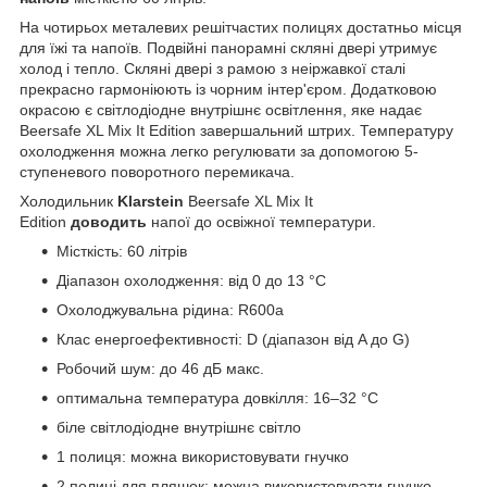
На чотирьох металевих решітчастих полицях достатньо місця
для їжі та напоїв. Подвійні панорамні скляні двері утримує
холод і тепло. Скляні двері з рамою з неіржавкої сталі
прекрасно гармоніюють із чорним інтер'єром. Додатковою
окрасою є світлодіодне внутрішнє освітлення, яке надає
Beersafe XL Mix It Edition завершальний штрих. Температуру
охолодження можна легко регулювати за допомогою 5-
ступеневого поворотного перемикача.
Холодильник
Klarstein
Beersafe XL Mix It
Edition
доводить
напої до освіжної температури.
Місткість: 60 літрів
Діапазон охолодження: від 0 до 13 °C
Охолоджувальна рідина: R600a
Клас енергоефективності: D (діапазон від A до G)
Робочий шум: до 46 дБ макс.
оптимальна температура довкілля: 16–32 °C
біле світлодіодне внутрішнє світло
1 полиця: можна використовувати гнучко
2 полиці для пляшок: можна використовувати гнучко