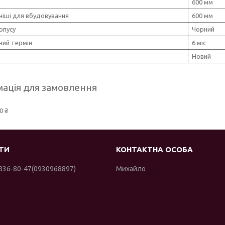
600 мм
ніші для вбудовування
600 мм
рпусу
Чорний
ний термін
6 міс
Новий
ація для замовлення
0 ₴
 836-80-47
0930968897
Михайло