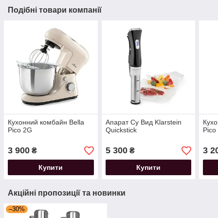
Подібні товари компанії
Кухонний комбайн Bella
Апарат Су Вид Klarstein
Кухо
Pico 2G
Quickstick
Pico
3 900
5 300
3 2
₴
₴
Купити
Купити
Акційні пропозиції та новинки
–30%