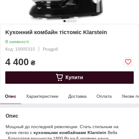
Kухонний комбайн тістоміс Klarstein
В наявності
Код: 10005315
Роздріб
4 400
₴
Купити
Опис
Характеристики
Доставка
Оплата
Умови п
Опис
Мощный до последней революции. Стать стильным на
кухне легко с
кухонными комбайнами
Klarstein
Bella
. Благодаря мощности 1800 Вт на 6 уровнях наша