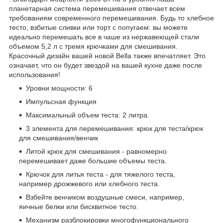
планетарная система перемешивания отвечает всем
требованиям современного перемешивания. Будь то хлебное
тесто, взбитые сливки или торт с попугаем: вы можете
идеально перемешать все в чаше из нержавеющей стали
объемом 5,2 л с тремя крючками для смешивания.
Красочный дизайн вашей новой Bella также впечатляет. Это
означает, что он будет звездой на вашей кухне даже после
использования!
Уровни мощности: 6
Импульсная функция
Максимальный объем теста: 2 литра.
3 элемента для перемешивания: крюк для теста/крюк
для смешивания/венчик
Литой крюк для смешивания - равномерно
перемешивает даже большие объемы теста.
Крючок для литья теста - для тяжелого теста,
например дрожжевого или хлебного теста.
Взбейте венчиком воздушные смеси, например,
яичные белки или бисквитное тесто.
Механизм разблокировки многофункционального