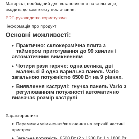
Матеріал, необхідний для встановлення на стільницю,
входить до комплекту постачання.
PDF-руководство користувача
інформація про продукт
Основні можливості:
Практично:
склокерамічна плита з
таймером приготування до 99 хвилин і
автоматичним вимкненням.
Чотири рази гаряче:
одна велика, дві
маленькі й одна варильна панель Vario
загальною потужністю 6500 Вт на 9 рівнях.
Виявлення каструлі:
гнучка панель Vario з
регулюванням потужності автоматично
визначає розмір каструлі
Характеристики:
Перемикач увімкнення/вимкнення на верхній частині
пристрою
Загальна потужність: 6500 Вт (2 х 1200 Вт, 1 х 1800 Вт,