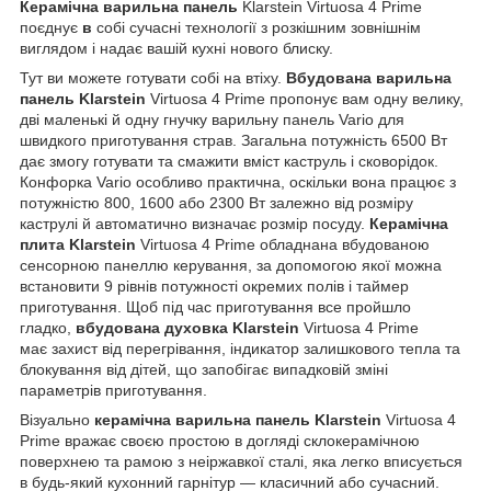
Керамічна варильна панель
Klarstein Virtuosa 4 Prime
поєднує
в
собі сучасні технології з розкішним зовнішнім
виглядом і надає вашій кухні нового блиску.
Тут ви можете готувати собі на втіху.
Вбудована варильна
панель
Klarstein
Virtuosa 4 Prime пропонує вам одну велику,
дві маленькі й одну гнучку варильну панель Vario для
швидкого приготування страв. Загальна потужність 6500 Вт
дає змогу готувати та смажити вміст каструль і сковорідок.
Конфорка Vario особливо практична, оскільки вона працює з
потужністю 800, 1600 або 2300 Вт залежно від розміру
каструлі й автоматично визначає розмір посуду.
Керамічна
плита
Klarstein
Virtuosa 4 Prime обладнана вбудованою
сенсорною панеллю керування, за допомогою якої можна
встановити 9 рівнів потужності окремих полів і таймер
приготування. Щоб під час приготування все пройшло
гладко,
вбудована духовка
Klarstein
Virtuosa 4 Prime
має захист від перегрівання, індикатор залишкового тепла та
блокування від дітей, що запобігає випадковій зміні
параметрів приготування.
Візуально
керамічна варильна панель
Klarstein
Virtuosa 4
Prime вражає своєю простою в догляді склокерамічною
поверхнею та рамою з неіржавкої сталі, яка легко вписується
в будь-який кухонний гарнітур — класичний або сучасний.