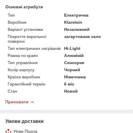
Основні атрибути
Тип
Електрична
Виробник
Klarstein
Варіант установки
Незалежний
Покриття варильної
загартоване скло
поверхні
Тип електричних нагрівачів
Hi-Light
Рамка по краях
Алюміній
Тип управління
Сенсорне
Колір корпусу
Чорний
Країна виробник
Німеччина
Гарантійний термін
6 міс
Стан
Новий
Приховати
Умови доставки
Нова Пошта