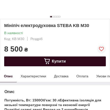
Мініпіч електродуховка STEBA KB M30
В наявності
Код: KB M30
Роздріб
8 500
₴
Купити
Опис
Характеристики
Доставка
Оплата
Умови п
Опис
Потужність, Вт: 1500Об'єм: 30 лЕфективна ізоляція для
низької температури поверхні та економії енергії
Подвійні скляні двері Вертел на 2 куркиФункція