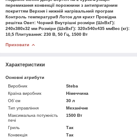
перемикання конвекції порожнини з антипригарним
покриттям Верхня і нижній нагрівальний програм
Контроль температури9 Лоток для крихт Провідна
решітка Овет: Чорний Внутрішні розміри (ШxВxГ):
240х380х32 мм Розміри (ШxВxГ): 320х540х435 ммВес (кг):
10,5 Плитування: 230 В, 50 Гц, 1500 Вт
Приховати
Характеристики
Основні атрибути
Виробник
Steba
Країна виробник
Німеччина
Об`єм
30 л
Тип управління
Механічне
Максимальна потужність
1500 Вт
печі
Гриль
Так
Конвекція
Так