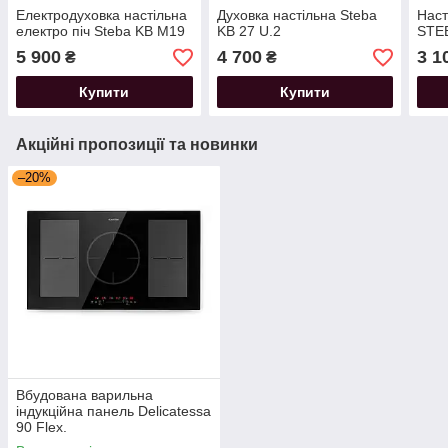
Електродуховка настільна
Духовка настільна Steba
Наст
електро піч Steba KB M19
KB 27 U.2
STEB
5 900
4 700
3 1
₴
₴
Купити
Купити
Акційні пропозиції та новинки
–20%
Вбудована варильна
індукційна панель Delicatessa
90 Flex.