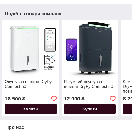
Подібні товари компанії
Осушувач повітря DryFy
Розумний осушувач
Комп
Connect 50
повітря DryFy Connect 50
DryF
пові
18 500
12 000
8 2
₴
₴
Купити
Купити
Про нас