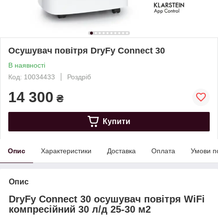
Осушувач повітря DryFy Connect 30
В наявності
Код: 10034433
Роздріб
14 300
₴
Купити
Опис
Характеристики
Доставка
Оплата
Умови п
Опис
DryFy Connect 30 осушувач повітря WiFi
компресійний 30 л/д 25-30 м2