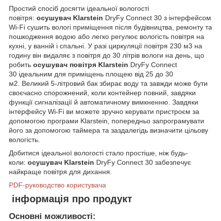
Простий спосіб досягти ідеальної вологості
повітря:
осушувач
Klarstein
DryFy Connect 30 з інтерфейсом
Wi-Fi сушить вологі приміщення після будівництва, ремонту та
пошкодження водою або легко регулює вологість повітря на
кухні, у ванній і спальні. У разі циркуляції повітря 230 м3 на
годину він видаляє з повітря до 30 літрів вологи на день, що
робить
осушувач повітря
Klarstein
DryFy Connect
30 ідеальним для приміщень площею від 25 до 30
м2. Великий 5-літровий бак збирає воду та завжди може бути
своєчасно спорожнений, коли контейнер повний, завдяки
функції сигналізації й автоматичному вимкненню. Завдяки
інтерфейсу Wi-Fi ви можете зручно керувати пристроєм за
допомогою програми Klarstein, попередньо запрограмувати
його за допомогою таймера та заздалегідь визначити цільову
вологість.
Добитися ідеальної вологості стало простіше, ніж будь-
коли:
осушувач
Klarstein
DryFy Connect 30 забезпечує
найкраще повітря для дихання.
PDF-руководство користувача
інформація про продукт
Основні можливості: