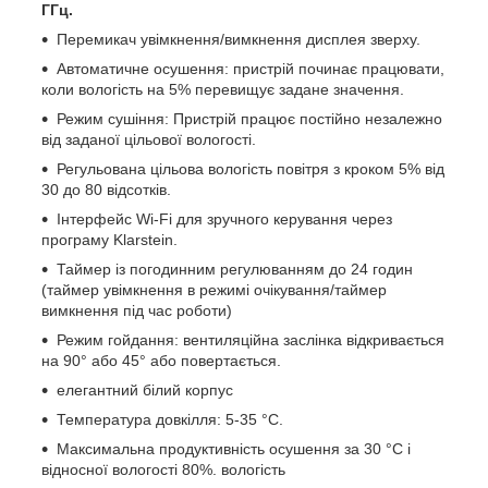
ГГц.
Перемикач увімкнення/вимкнення дисплея зверху.
Автоматичне осушення: пристрій починає працювати,
коли вологість на 5% перевищує задане значення.
Режим сушіння: Пристрій працює постійно незалежно
від заданої цільової вологості.
Регульована цільова вологість повітря з кроком 5% від
30 до 80 відсотків.
Інтерфейс Wi-Fi для зручного керування через
програму Klarstein.
Таймер із погодинним регулюванням до 24 годин
(таймер увімкнення в режимі очікування/таймер
вимкнення під час роботи)
Режим гойдання: вентиляційна заслінка відкривається
на 90° або 45° або повертається.
елегантний білий корпус
Температура довкілля: 5-35 °C.
Максимальна продуктивність осушення за 30 °C і
відносної вологості 80%. вологість