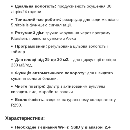
Ідеальна вологість:
продуктивність осушення 30
літрів/24 години.
Тривалий час роботи:
резервуар для води місткістю
5 літрів із функцією сигналізації.
Розумний дім:
зручне керування через програму
Klarstein, повністю сумісне з Alexa
Програмовний:
регульована цільова вологість і
таймер.
Для площі від 25 до 30 м2:
для циркуляції повітря
230 м3/год.
Функція автоматичного повороту:
для швидкого
сушіння вологої білизни.
Чисте повітря:
фільтр з активованим вугіллям
виводить пил, мікроби та запахи.
Екологічність:
завдяки натуральному холодоагенту
R290.
Характеристики:
Необхідне з'єднання Wi-Fi: SSID у діапазоні 2,4