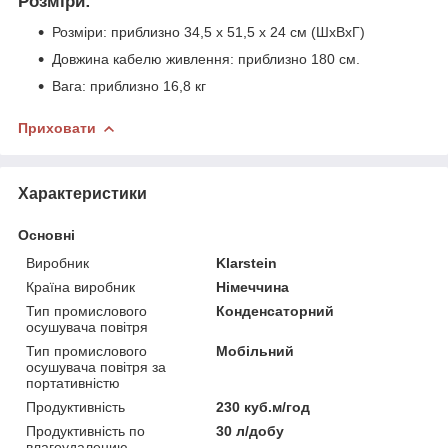
Розміри:
Розміри: приблизно 34,5 x 51,5 x 24 см (ШxВxГ)
Довжина кабелю живлення: приблизно 180 см.
Вага: приблизно 16,8 кг
Приховати
Характеристики
Основні
Виробник
Klarstein
Країна виробник
Німеччина
Тип промислового
Конденсаторний
осушувача повітря
Тип промислового
Мобільний
осушувача повітря за
портативністю
Продуктивність
230 куб.м/год
Продуктивність по
30 л/добу
влагоудалению