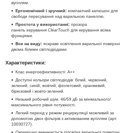
вугіллям.
Ергономічний і зручний:
компактний капюшон для
свободи пересування над варильною панеллю.
Простота у використанні:
прозора
панель
керування ClearTouch
для керування всіма
функціями.
Все на виду:
яскраве освітлення варильної поверхні
двома білими світлодіодами.
Характеристики:
Клас енергоефективності: А++
Доступні кольори світлодіодів: білий, червоний,
зелений, синій, жовтий, фіолетовий, оранжевий,
бірюзовий і жовто-зелений.
Низький робочий шум: 46/59 дБ за мінімального/
максимального рівня потужності.
Легкий перехід у режим рециркуляції можливий за
допомогою двох фільтрів з активованим вугіллям (арт.
10030727).
Окремішно вимикається підсвітка варильної поверхні.