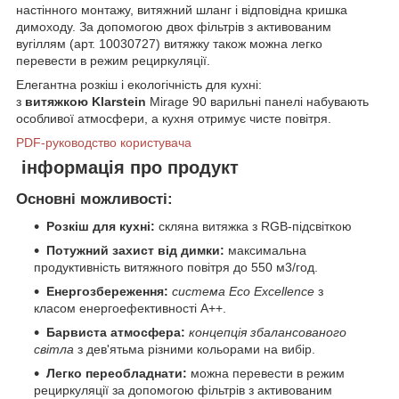
настінного монтажу, витяжний шланг і відповідна кришка
димоходу. За допомогою двох фільтрів з активованим
вугіллям (арт. 10030727) витяжку також можна легко
перевести в режим рециркуляції.
Елегантна розкіш і екологічність для кухні:
з
витяжкою
Klarstein
Mirage 90 варильні панелі набувають
особливої атмосфери, а кухня отримує чисте повітря.
PDF-руководство користувача
інформація про продукт
Основні можливості:
Розкіш для кухні:
скляна витяжка з RGB-підсвіткою
Потужний захист від димки:
максимальна
продуктивність витяжного повітря до 550 м3/год.
Енергозбереження:
система Eco Excellence
з
класом енергоефективності A++.
Барвиста атмосфера:
концепція збалансованого
світла
з дев'ятьма різними кольорами на вибір.
Легко переобладнати:
можна перевести в режим
рециркуляції за допомогою фільтрів з активованим