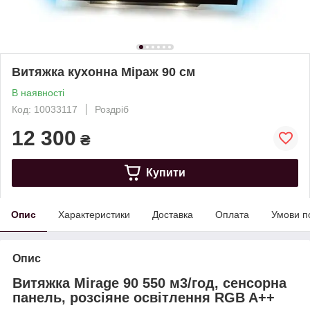
Витяжка кухонна Міраж 90 см
В наявності
Код: 10033117
Роздріб
12 300
₴
Купити
Опис
Характеристики
Доставка
Оплата
Умови п
Опис
Витяжка Mirage 90 550 м3/год, сенсорна
панель, розсіяне освітлення RGB A++