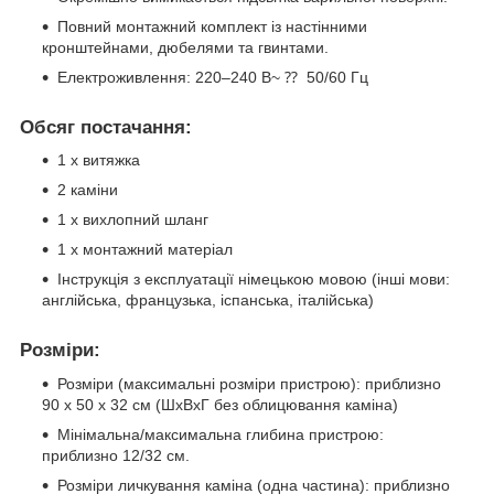
Повний монтажний комплект із настінними
кронштейнами, дюбелями та гвинтами.
Електроживлення: 220–240 В~ ⁇ 50/60 Гц
Обсяг постачання:
1 х витяжка
2 каміни
1 х вихлопний шланг
1 х монтажний матеріал
Інструкція з експлуатації німецькою мовою (інші мови:
англійська, французька, іспанська, італійська)
Розміри:
Розміри (максимальні розміри пристрою): приблизно
90 x 50 x 32 см (ШxВxГ без облицювання каміна)
Мінімальна/максимальна глибина пристрою:
приблизно 12/32 см.
Розміри личкування каміна (одна частина): приблизно