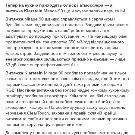
Тепер на кухню приходять блиск і атмосфера — а
витяжка
Klarstein
Mirage 90 ще й усуває запахи пари та їжі.
Витяжка
Mirage 90 швидко справляється з серпанком і
бульбашками над варильною панеллю. Завдяки трьом рівням
потужності продуктивність вашої роботи можна легко
адаптувати до процесу приготування їжі. На найвищому рівні
продуктивності він транспортує 550 м3/год відпрацьованого
повітря з кухні, а також може впоратися з приготуванням
кількох страв. Завдяки новітнім технологіям рівень шуму та
енергоспоживання залишаються приємно низькими — лише
63 дБ і клас енергоефективності A++.
Витяжка
Klarstein
Mirage 90 особливо приваблива не тільки
своїм елегантним скляним зовнішнім виглядом, але й тим, що
перемикається оточенням, з дев'ятьма різними кольорами
RGB.
Настінна витяжка
без голови надає кожному кухонному
гарнітуру особлива атмосфера. Крім того, дві білі світлодіодні
лампи на варильній панелі забезпечують постійний огляд
сковорідок і каструль. На особливу увагу заслуговує і панель
керування ClearTouch, захована в правій скляній крайці
витяжки та своїми прозорими сенсорними полями практично
непомітно керуюча функціями витяжки.
До комплекту постачання входять усі необхідні матеріали для