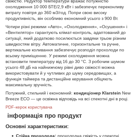
свіжістю. Редуктор температури вражає потужністю
охолодження 10 000 БТЕ/2,9 кВт і забезпечує переконливу
витрату повітря до 360 м3/год. Попри свою високу
продуктивність, він особливо економний усього з 900 Вт.
Чотири різні режими «Авто», «Охолодження», «Осушення» і
«Вентилятор» гарантують клімат-контроль, адаптований до
ситуації, який додатково посилюється завдяки трьом різним
швидкостям вітру. Автоматичне, горизонтальне та ручне,
вертикальне коливання забезпечує розподіл прохолоди по
всьому приміщенню. У режимі охолодження можна
встановити температуру від 16 до 30 °C. З робочим шумом
усього 48 дБ на найнижчому рівні диво свіжості можна
використовувати й у чутливих до шуму середовищах, а
функція таймера та дистанційне керування обіцяють
максимальну зручність.
Потужний, стильний і економний:
кондиціонер
Klarstein
New
Breeze ECO — це освіжна відповідь на всі спекотні дні в році.
PDF-керок користувача
інформація про продукт
Основні характеристики:
Стійка прохолода:
прохолодна свіжість у спекотні