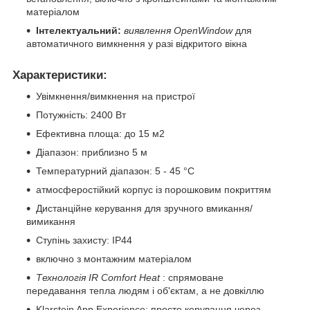
матеріалом
Інтелектуальний:
виявлення OpenWindow
для
автоматичного вимкнення у разі відкритого вікна
Характеристики:
Увімкнення/вимкнення на пристрої
Потужність: 2400 Вт
Ефективна площа: до 15 м2
Діапазон: приблизно 5 м
Температурний діапазон: 5 - 45 °C
атмосферостійкий корпус із порошковим покриттям
Дистанційне керування для зручного вмикання/
вимикання
Ступінь захисту: IP44
включно з монтажним матеріалом
Технологія IR Comfort Heat
: спрямоване
передавання тепла людям і об'єктам, а не довкіллю
Klarstein App Experience: просте керування через