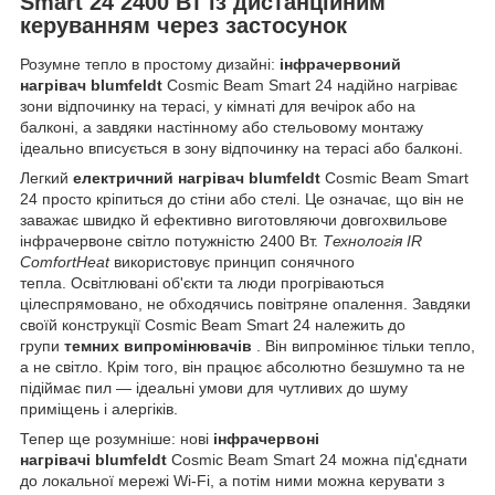
Smart 24 2400 Вт із дистанційним
керуванням через застосунок
Розумне тепло в простому дизайні:
інфрачервоний
нагрівач
blumfeldt
Cosmic Beam Smart 24 надійно нагріває
зони відпочинку на терасі, у кімнаті для вечірок або на
балконі, а завдяки настінному або стельовому монтажу
ідеально вписується в зону відпочинку на терасі або балконі.
Легкий
електричний нагрівач
blumfeldt
Cosmic Beam Smart
24 просто кріпиться до стіни або стелі. Це означає, що він не
заважає швидко й ефективно виготовляючи довгохвильове
інфрачервоне світло потужністю 2400 Вт.
Технологія IR
ComfortHeat
використовує принцип сонячного
тепла. Освітлювані об'єкти та люди прогріваються
цілеспрямовано, не обходячись повітряне опалення. Завдяки
своїй конструкції Cosmic Beam Smart 24 належить до
групи
темних випромінювачів
. Він випромінює тільки тепло,
а не світло. Крім того, він працює абсолютно безшумно та не
підіймає пил — ідеальні умови для чутливих до шуму
приміщень і алергіків.
Тепер ще розумніше: нові
інфрачервоні
нагрівачі
blumfeldt
Cosmic Beam Smart 24 можна під'єднати
до локальної мережі Wi-Fi, а потім ними можна керувати з