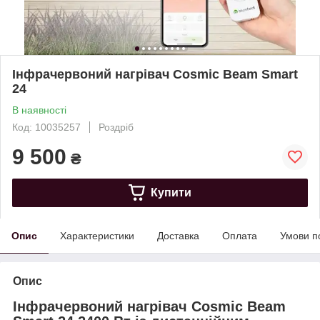
Інфрачервоний нагрівач Cosmic Beam Smart
24
В наявності
Код: 10035257
Роздріб
9 500
₴
Купити
Опис
Характеристики
Доставка
Оплата
Умови п
Опис
Інфрачервоний нагрівач Cosmic Beam