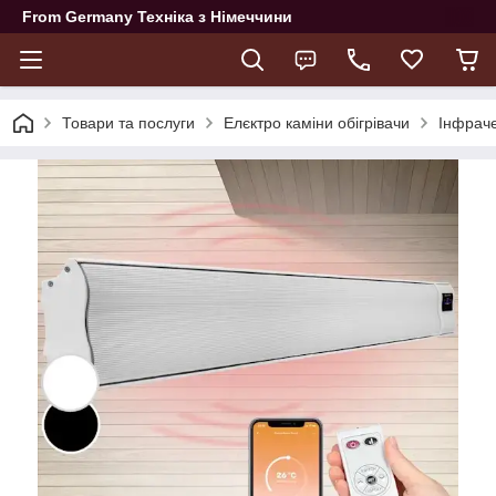
From Germany Техніка з Німеччини
Товари та послуги
Елєктро каміни обігрівачи
Інфраче