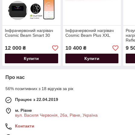
Інфрачервоний нагрівач
Інфрачервоний нагрівач
Розу
Cosmic Beam Smart 30
Cosmic Beam Plus XXL
нагр
Refl
12 000
10 400
9 5
₴
₴
Купити
Купити
Про нас
56% позитивних з 18 відгуків за рік
Працює з 22.04.2019
м. Рівне
вул. Василя Червонія, 26а, Рівне, Україна
Контакти