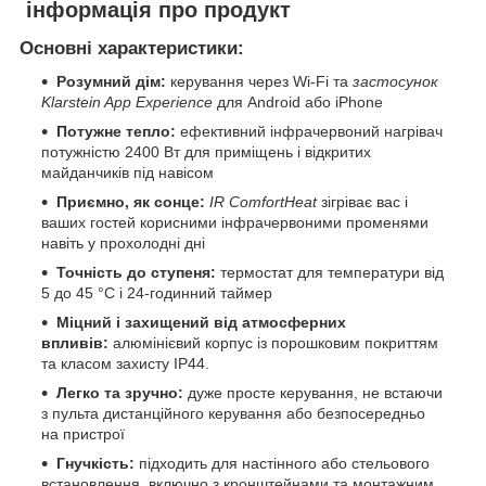
інформація про продукт
Основні характеристики:
Розумний дім:
керування через Wi-Fi та
застосунок
Klarstein App Experience
для Android або iPhone
Потужне тепло:
ефективний інфрачервоний нагрівач
потужністю 2400 Вт для приміщень і відкритих
майданчиків під навісом
Приємно, як сонце:
IR ComfortHeat
зігріває вас і
ваших гостей корисними інфрачервоними променями
навіть у прохолодні дні
Точність до ступеня:
термостат для температури від
5 до 45 °C і 24-годинний таймер
Міцний і захищений від атмосферних
впливів:
алюмінієвий корпус із порошковим покриттям
та класом захисту IP44.
Легко та зручно:
дуже просте керування, не встаючи
з пульта дистанційного керування або безпосередньо
на пристрої
Гнучкість:
підходить для настінного або стельового
встановлення, включно з кронштейнами та монтажним