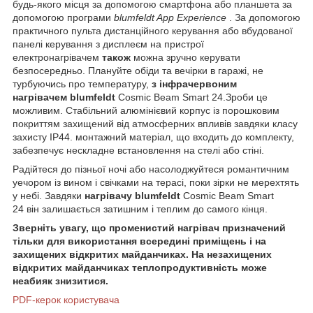
будь-якого місця за допомогою смартфона або планшета за
допомогою програми
blumfeldt App Experience
. За допомогою
практичного пульта дистанційного керування або вбудованої
панелі керування з дисплеєм на пристрої
електронагрівачем
також
можна зручно керувати
безпосередньо. Плануйте обіди та вечірки в гаражі, не
турбуючись про температуру,
з інфрачервоним
нагрівачем
blumfeldt
Cosmic Beam Smart 24.Зроби це
можливим. Стабільний алюмінієвий корпус із порошковим
покриттям захищений від атмосферних впливів завдяки класу
захисту IP44. монтажний матеріал, що входить до комплекту,
забезпечує нескладне встановлення на стелі або стіні.
Радійтеся до пізньої ночі або насолоджуйтеся романтичним
уечором із вином і свічками на терасі, поки зірки не мерехтять
у небі. Завдяки
нагрівачу
blumfeldt
Cosmic Beam Smart
24 він залишається затишним і теплим до самого кінця.
Зверніть увагу, що променистий нагрівач призначений
тільки для використання всередині приміщень і на
захищених відкритих майданчиках. На незахищених
відкритих майданчиках теплопродуктивність може
неабияк знизитися.
PDF-керок користувача