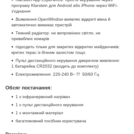
програму Klarstein для Android або iPhone через WiFi-
з'єднання
Виявлення OpenWindow
виявляє відкриті вікна й
автоматично вимикає пристрій
Темний радіатор: не випромінює світло, не
приваблює комарів
підходить тільки для закритих відкритих майданчиків:
критих терас із бічним захистом тощо.
Пульт дистанційного керування джерелом живлення:
1 батарейка CR2032 (входить до комплекту)
Електроживлення: 220-240 В~ ⁇ 50/60 Гц
Обсяг постачання:
1 х інфрачервоний нагрівач
1 х пульт дистанційного керування
1 х монтажний матеріал
багатомовний посібник користувача