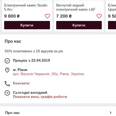
Електричний камін Studio
Вигнутий мідний
Елек
5 Arc
електричний камін L&F
Цер
9 800
7 200
9 5
₴
₴
Купити
Купити
Про нас
56% позитивних з 18 відгуків за рік
Працює з 22.04.2019
м. Рівне
вул. Василя Червонія, 26а, Рівне, Україна
Контакти
Сьогодні вихідний
Показати весь графік роботи
Про нас