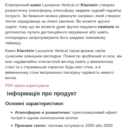
Електричний
камін
Lausanne Vertical от
Klarstein
створює
романтичну атмосферну атмосферу завдяки чудовій підсвітці
полум'я. За бажання можна увімкнути нагрівач, який створює
тепле середовище за лічені хвилини. Ви можете зручно
сидіти: тому що ви можете дуже зручно керувати
каміном
за
допомогою пульта дистанційного керування або навіть
попередньо запрограмувати його завдяки тижневому
таймеру.
Камін
Klarstein
Lausanne Vertical також вражає своїм
сучасним зовнішнім виглядом. Повністю зроблений зі скла, він
має надзвичайно елегантний вигляд навіть у вимкненому
стані та є справжньою окрасою будь-якої стіни, а в
ввімкненому стані випромінює ілюзорну чарівність живого
вогню.
PDF-керок користувача
інформація про продукт
Основні характеристики:
Атмосферно и романтично:
приголомшливий ефект
полум'я одним натисканням кнопки
Приємне тепло:
теплова потужність 1000 або 2000