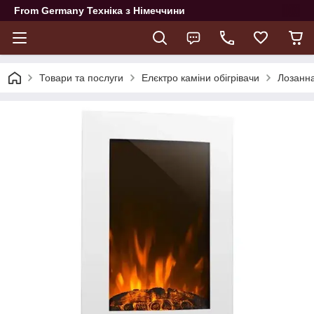
From Germany Техніка з Німеччини
Товари та послуги
Елєктро каміни обігрівачи
Лозанна