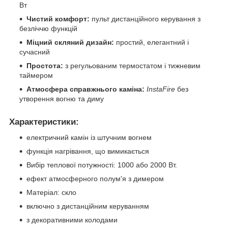
Вт
Чистий комфорт:
пульт дистанційного керування з
безліччю функцій
Міцний скляний дизайн:
простий, елегантний і
сучасний
Простота:
з регульованим термостатом і тижневим
таймером
Атмосфера справжнього каміна:
InstaFire
без
утворення вогню та диму
Характеристики:
електричний камін із штучним вогнем
функція нагрівання, що вимикається
Вибір теплової потужності: 1000 або 2000 Вт.
ефект атмосферного полум'я з димером
Матеріал: скло
включно з дистанційним керуванням
з декоративними колодами