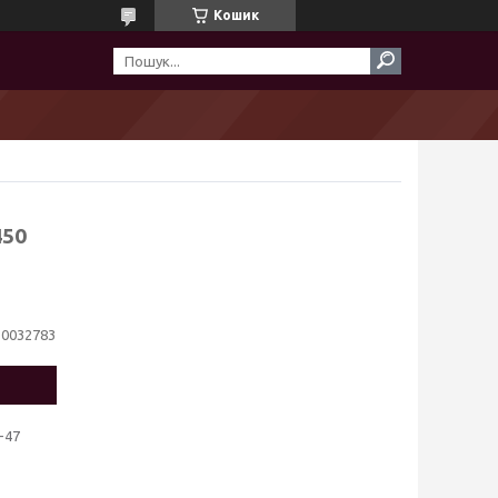
Кошик
450
10032783
-47