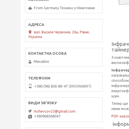
From Germany Техніка з Німеччини
вул. Василя Червонія, 26а, Рівне,
Україна
Інфрач
таймер
З новітні
Михайло
високоеф
Інфрачер
нагріваль
способом
інфрачерв
+380 (96) 836-80-47
0930968897
енергоефе
шум.
Тепер ще 
ними мож
mshevcov23@gmail.com
PDF-керо
+380968368047
інформ