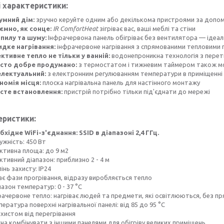
 характеристики:
умний дім:
зручно керуйте одним або декількома пристроями за допом
ємно, як сонце:
IR ComfortHeat
зігріває вас, ваші меблі та стіни
 пилу та шуму:
Інфрачервона панель обігріває без вентилятора — ідеаль
дке нагрівання:
інфрачервоне нагрівання з спрямованими тепловими
ктивне тепло не тільки у ванній:
водонепроникна технологія з перетв
сто добре продумано:
з термостатом і тижневим таймером також мо
електуальний:
з електронним регулюванням температури в приміщенні
номія місця:
плоска нагрівальна панель для настінного монтажу
сте встановлення:
пристрій потрібно тільки під'єднати до мережі
еристики:
бхідне WiFi-з'єднання: SSID в діапазоні 2,4 ГГц.
ужність: 450 Вт
ктивна площа: до 9 м2
тивний діапазон: приблизно 2 - 4 м
інь захисту: IP24
ає фази прогрівання, відразу виробляється тепло
азон температур: 0 - 37 °C
рачервоне тепло: нагріває людей та предмети, які освітлюються, без пр
ература поверхні нагрівальної панелі: від 85 до 95 °C
ахистом від перегрівання
на комбінувати з іншими панелями для обігріву великих приміщень