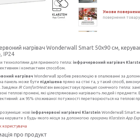
повернення товару
ервоний нагрівач Wonderwall Smart 50x90 см, керува
, IP24
ми технологіями для приємного тепла:
інфрачервоний нагрівач
Klarst
ективним і компактним способом.
воний нагрівач
Wonderwall зробив революцію в опалюванні за допомог
на панель може бути
підвішена
прямо на стіні та, у такий спосіб, викон
. Завдяки
IR ComfortHeat
він використовує принцип сонячного тепла: замі
оні теплові промені, які цілеспрямовано нагрівають людей і предмети.
ктивний: аж 95% споживаної потужності перетворюється на теплові про
розумніше: нові
інфрачервоні нагрівачі
Klarstein
Wonderwall Smart мо
на керувати з будь-якого місця за допомогою
програми Klarstein App Exp
к користувача
ація про продукт