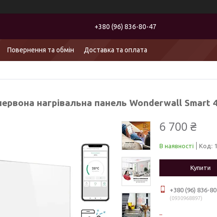
+380 (96) 836-80-47
Повернення та обмін
Доставка та оплата
червона нагрівальна панель Wonderwall Smart 
6 700 ₴
В наявності
Код:
Купити
+380 (96) 836-80
0930968897