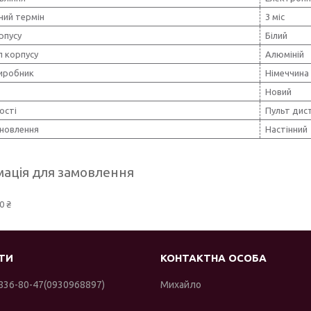
ний термін
3 міс
рпусу
Білий
л корпусу
Алюміній
виробник
Німеччина
Новий
ості
Пульт дис
ановлення
Настінний
ація для замовлення
0 ₴
 836-80-47
0930968897
Михайло