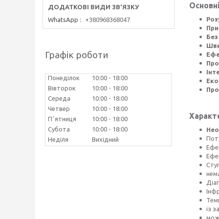
Основні
Роз
WhatsApp
+380968368047
При
Без
Шви
Графік роботи
Ефе
Про
Інт
Понеділок
10:00
18:00
Еко
Вівторок
10:00
18:00
Про
Середа
10:00
18:00
Четвер
10:00
18:00
Характ
Пʼятниця
10:00
18:00
Субота
10:00
18:00
Нео
Пот
Неділя
Вихідний
Ефе
Ефек
Ступ
нем
Діап
Інф
Темп
із з
мож