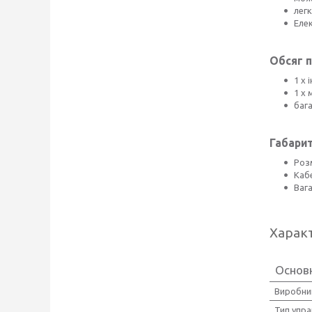
лег
Еле
Обсяг п
1 х 
1 х
баг
Габарит
Розм
Каб
Вага
Харак
Основ
Виробни
Тип упра