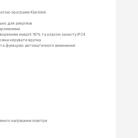
огою програми Klarstein
но для алергіків
 променями
оренням енергії 95% та класом захисту IP24
жна керувати вручну
 та функцією автоматичного вимкнення
ямого нагрівання повітря