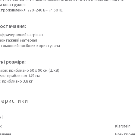
ка конструкція
ктроживлення: 220–240 В~ ⁇ 50 Гц
остачання:
інфрачервоний нагрівач
 монтажний матеріал
атомовний посібник користувача
ні розміри:
іри: приблизно 50 х 90 см (ШхВ)
ель: приблизно 145 см
: приблизно 3,8 кг
теристики
ні
к
Klarstein
вління
Електронн