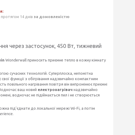
 протягом 14 днів
за домовленістю
ння через застосунок, 450 Вт, тижневий
ein
Wonderwall приносить приємне тепло в кожну кімнату
ою сучасних технологій. Суперплоска, непомітна
ує свої функції з обігрівання надзвичайно компактним
сть повільного нагрівання повітря він випромінює приємні
 Водночас ваш новий
електронагрівач
надзвичайно
мені, водночас не підіймається пил і не створюється
жна під'єднати до локальної мережі Wi-Fi, а потім
erience.