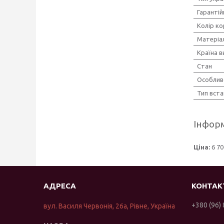
Гарантій
Колір ко
Матеріа
Країна 
Стан
Особлив
Тип вст
Інформ
Ціна:
6 70
+380 (96)
вул. Василя Червонія, 26а, Рівне, Україна