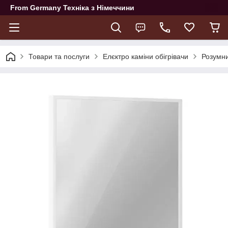
From Germany Техніка з Німеччини
Товари та послуги
Елєктро каміни обігрівачи
Розумни