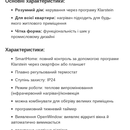
Основні характеристики:
Розумний дім:
керування через програму Klarstein
Для всієї квартири:
нагрівач підходить для будь-
якого житлового приміщення
Чітка форма:
функціональність і шик у
промисловому дизайні
Характеристики:
SmartHome: повний контроль за допомогою програми
Klarstein через смартфон або планшет
Плавно регульований термостат
Ступінь захисту: IP24
Режим роботи: теплове випромінювання
(інфрачервоний нагрівач)/конвекція
можна комбінувати для обігріву великих приміщень
програмовний тижневий таймер
Виявлення OpenWindow: виявляє відкриті вікна й
автоматично вимикається
практична настінна підвіска