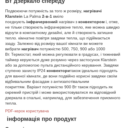
Вт дзеркало спереду
Подвоюючи потужність за того ж розміру,
нагрівачі
Klarstein
La Palma
2-в-1
вміло
поєднують
інфрачервоний
нагрівач з
конвектором
і, отже,
не тільки створюють інфрачервоне тепло, яке можна швидко
відчути в компактному дизайні, але й створюють затишне
тепло. кімнатне повітря завдяки тепла, що підіймається
ззаду. Залежно від розміру вашої кімнати ви можете
вибрати
нагрівач
потужністю 500, 750, 900 або 1000
Вт. Термостат, який можна регулювати в градусах, і тижневий
таймер керуються дуже розумно через застосунок Klarstein
або за допомогою пульта дистанційного керування. Завдяки
ступеню захисту IP24
конвектори
також ідеально підходять
для ванної кімнати, де вони подвійно корисні завдяки своїм
відбивальним фасадам з антизапотівальним
покриттям. Варіант потужністю 900 Вт також підходить як
окремий пристрій і може використовуватися як відповідний
дзеркала в спальні, наприклад, для забезпечення приємного
тепла.
PDF-керок користувача
інформація про продукт