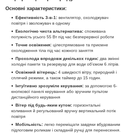
Основні характеристики:
Ефективність 3-в-1:
вентилятор, охолоджувач
повітря і зволожувач в одному
Екологічно чиста альтернатива:
споживана
потужність усього 55 Вт під час безперервної роботи
Точне освіження:
цілеспрямоване та приємне
охолодження тіла під час кожного заняття
Прохолода впродовж декількох годин:
два змінні
холодні пакети та резервуар для води об'ємом 6 літрів.
Освіжний вітерець:
4 швидкості вітру, природний і
сплячий режими, а також таймер до 15 годин.
Інтуїтивно зрозуміле керування:
за допомогою 6-
кнопкової панелі керування або зручним пультом
дистанційного керування
Вітер під будь-яким кутом:
горизонтальні
коливання й регульований вручну вертикальний потік
повітря
Мобільність:
легко переміщати завдяки вбудованим
підлоговим роликам і складаній ручці для перенесення.