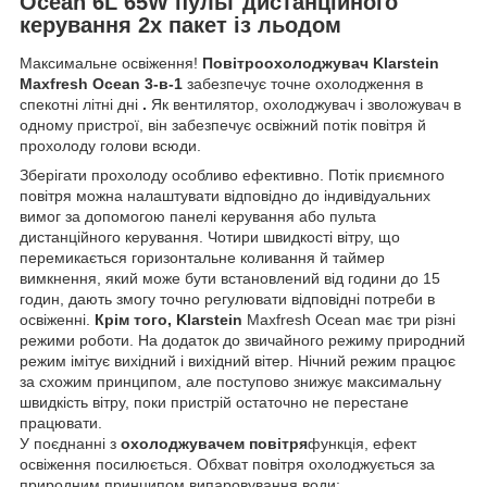
Ocean 6L 65W пульт дистанційного
керування 2x пакет із льодом
Максимальне освіження!
Повітроохолоджувач Klarstein
Maxfresh Ocean 3-в-1
забезпечує точне охолодження в
спекотні літні дні
.
Як вентилятор, охолоджувач і зволожувач в
одному пристрої, він забезпечує освіжний потік повітря й
прохолоду голови всюди.
Зберігати прохолоду особливо ефективно. Потік приємного
повітря можна налаштувати відповідно до індивідуальних
вимог за допомогою панелі керування або пульта
дистанційного керування. Чотири швидкості вітру, що
перемикається горизонтальне коливання й таймер
вимкнення, який може бути встановлений від години до 15
годин, дають змогу точно регулювати відповідні потреби в
освіженні.
Крім того, Klarstein
Maxfresh Ocean має три різні
режими роботи. На додаток до звичайного режиму природний
режим імітує вихідний і вихідний вітер. Нічний режим працює
за схожим принципом, але поступово знижує максимальну
швидкість вітру, поки пристрій остаточно не перестане
працювати.
У поєднанні з
охолоджувачем повітря
функція, ефект
освіження посилюється. Обхват повітря охолоджується за
природним принципом випаровування води: