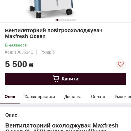
Вентиляторний повітроохолоджувач
Maxfresh Ocean
В наявності
Код: 10036141
Роздріб
5 500
₴
Купити
Опис
Характеристики
Доставка
Оплата
Умови п
Опис
Вентиляторний охолоджувач Maxfresh