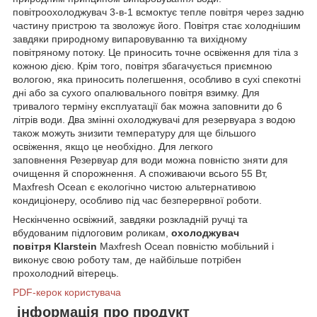
повітроохолоджувач 3-в-1 всмоктує тепле повітря через задню
частину пристрою та зволожує його. Повітря стає холоднішим
завдяки природному випаровуванню та вихідному
повітряному потоку. Це приносить точне освіження для тіла з
кожною дією. Крім того, повітря збагачується приємною
вологою, яка приносить полегшення, особливо в сухі спекотні
дні або за сухого опалювального повітря взимку. Для
тривалого терміну експлуатації бак можна заповнити до 6
літрів води. Два змінні охолоджувачі для резервуара з водою
також можуть знизити температуру для ще більшого
освіження, якщо це необхідно. Для легкого
заповнення Резервуар для води можна повністю зняти для
очищення й спорожнення. А споживаючи всього 55 Вт,
Maxfresh Ocean є екологічно чистою альтернативою
кондиціонеру, особливо під час безперервної роботи.
Нескінченно освіжний, завдяки розкладній ручці та
вбудованим підлоговим роликам,
охолоджувач
повітря
Klarstein
Maxfresh Ocean повністю мобільний і
виконує свою роботу там, де найбільше потрібен
прохолодний вітерець.
PDF-керок користувача
інформація про продукт