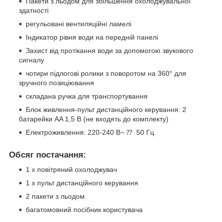
Пакети з льодом для збільшення охолоджувальної
здатності
регульовані вентиляційні ламелі
Індикатор рівня води на передній панелі
Захист від протікання води за допомогою звукового
сигналу
чотири підлогові ролики з поворотом на 360° для
зручного позиціювання
складана ручка для транспортування
Блок живлення-пульт дистанційного керування: 2
батарейки AA 1,5 В (не входять до комплекту)
Електроживлення: 220-240 В~ ⁇ 50 Гц
Обсяг постачання:
1 х повітряний охолоджувач
1 х пульт дистанційного керування
2 пакети з льодом
багатомовний посібник користувача