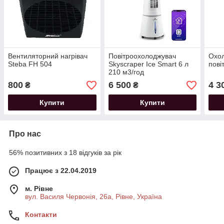
Вентиляторний нагрівач
Повітроохолоджувач
Охол
Steba FH 504
Skyscraper Ice Smart 6 л
пові
210 м3/год
800
6 500
4 3
₴
₴
Купити
Купити
Про нас
56% позитивних з 18 відгуків за рік
Працює з 22.04.2019
м. Рівне
вул. Василя Червонія, 26а, Рівне, Україна
Контакти