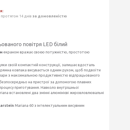
 протягом 14 днів
за домовленістю
ьованого повітря LED білий
им
екраном вражає своєю потужністю, простотою
яки своїй компактній конструкції, залишає вдосталь
напрямна ковпака висувається одним рухом, щоб подвоїти
 пари з максимальною продуктивністю відпрацьованого
безпосередньо на пристрої за допомогою плавних
процесу приготування. Навколо внутрішньої
iana встановлені два змінні алюмінієві жировловлювальні
larstein
Mariana 60 з інтелектуальним висувним