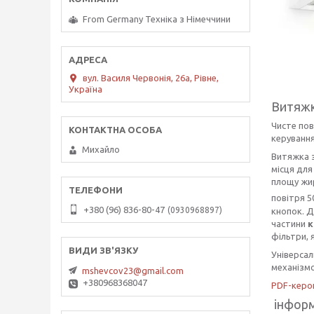
From Germany Техніка з Німеччини
вул. Василя Червонія, 26а, Рівне,
Україна
Витяжк
Чисте пов
керуванн
Михайло
Витяжка 
місця для
площу жир
повітря 5
+380 (96) 836-80-47
0930968897
кнопок. Д
частини
к
фільтри, 
Універсал
механізмо
mshevcov23@gmail.com
+380968368047
PDF-керо
інформ