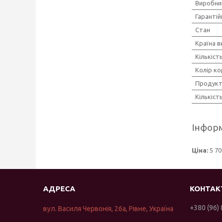
Виробни
Гарантій
Стан
Країна 
Кількіс
Колір ко
Продукт
Кількіст
Інформ
Ціна:
5 70
+380 (96)
вул. Василя Червонія, 26а, Рівне, Україна