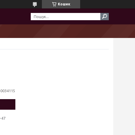
Кошик
10034115
-47