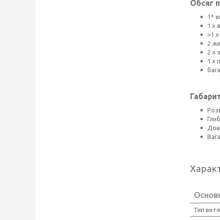
Обсяг п
1* 
1 х
>1 
2 ж
2 х
1 х
баг
Габарит
Розм
Глиб
Дов
Вага
Харак
Основ
Тип вит