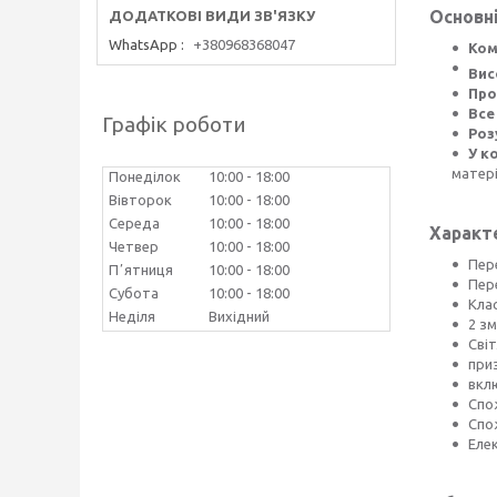
Основні
WhatsApp
+380968368047
Ком
Вис
Про
Все
Графік роботи
Роз
У к
матер
Понеділок
10:00
18:00
Вівторок
10:00
18:00
Середа
10:00
18:00
Характ
Четвер
10:00
18:00
Пере
Пʼятниця
10:00
18:00
Пер
Субота
10:00
18:00
Кла
Неділя
Вихідний
2 зм
Світ
при
вкл
Спо
Спож
Еле