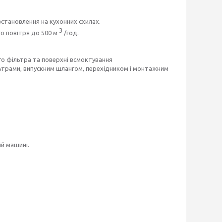
становлення на кухонних схилах.
3
о повітря до 500 м
/год.
о фільтра та поверхні всмоктування
трами, випускним шлангом, перехідником і монтажним
ій машині.