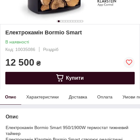
Електрокамін Bormio Smart
В наявності
Код: 10035086
Роздріб
12 500
₴
Купити
Опис
Характеристики
Доставка
Оплата
Умови п
Опис
Електрокамін Bormio Smart 950/1900W термостат тижневий
таймер
Електрокамін Klarstein Bormio Smart створює реалістичні