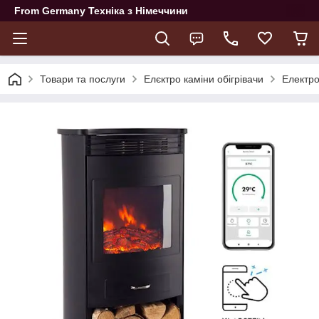
From Germany Техніка з Німеччини
Товари та послуги
Елєктро каміни обігрівачи
Електро