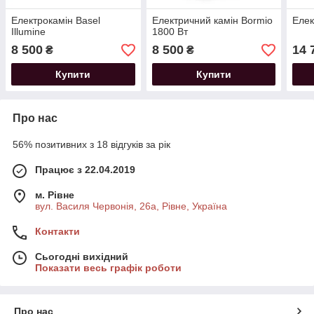
Електрокамін Basel
Електричний камін Bormio
Елек
Illumine
1800 Вт
8 500
8 500
14 
₴
₴
Купити
Купити
Про нас
56% позитивних з 18 відгуків за рік
Працює з 22.04.2019
м. Рівне
вул. Василя Червонія, 26а, Рівне, Україна
Контакти
Сьогодні вихідний
Показати весь графік роботи
Про нас