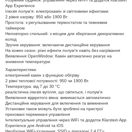
App Experience
Ілюзія полум'я: електрокамін зі світловими ефектами
2 рівня нагріву: 950 або 1900 Вт .
Простота: з регульованим термостатом та тижневим
таймером
Неповторно стильний: з місцем для зберігання декоративних
колод
Зручне керування: включаючи дистанційне керування
На кожен сезон: різні ефекти полум'я навіть без нагрівання
Виявлення OpenWindow: Камін автоматично реагує на
зниження температури
Характеристики:
електричний камін з функцією обігріву
2 рівні теплової потужності: 950 чи 1900 Вт.
Температура: від 7 до 30 °C
реалістична ілюзія вугілля, що світиться, і полум'я
Виявлення відкритого вікна: вимикається автоматично
Дистанційне керування для включення та вимкнення
Установки також можуть бути зроблені на пристрої
приховані перемикачі управління
Інтелектуальне управління через WiFi та додаток Klarstein App
Experience для Android та iOS
Необхідне WiFi-з'єднання: SSID у діапазоні 2,4 ГГц.