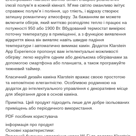
ілюзії полум'я в кожній кімнаті. М'яке світло оманливо імітує
справжнє полум'я і поління, що тліють, і відразу створює
затишну романтичну атмосферу. За бажанням ви можете
включити обігрів, який миттєво розподіляє тепло і працює на
потужності 950 або 1900 Вт. Вбудований термостат вимірює
поточну температуру в приміщенні, а з функцією виявлення
відкриття вікна він виявляє навіть швидке падіння
температури і автоматично вимикає камін. Додаток Klarstein
App Experience пропонує вам інтелектуальні можливості
обігріву: легко керуйте одним або декількома обігрівачами за
допомогою смартфона або планшета, а також програмуйте
тижневий таймер.
Класичний дизайн каміна Klarstein вражає своєю простотою
та непомітною елегантністю. Особливою родзинкою на
додаток до інтелектуального управління є декоративне місце
для зберігання дров в основі каміна.
Примітка. Цей продукт підходить лише для добре ізольованих
приміщень або періодичного використання.
PDF посібник користувача
інформація про продукт
Основні характеристики:
Розумний будинок: управління через Wi-Fi та додаток Klarstein