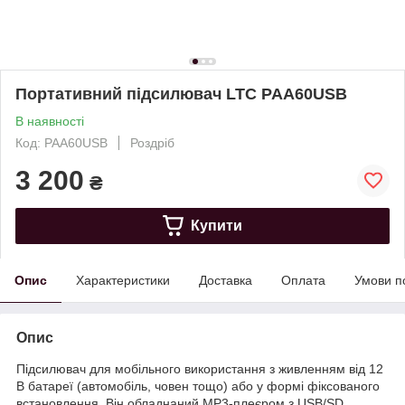
Портативний підсилювач LTC PAA60USB
В наявності
Код: PAA60USB
Роздріб
3 200
₴
Купити
Опис
Характеристики
Доставка
Оплата
Умови п
Опис
Підсилювач для мобільного використання з живленням від 12
В батареї (автомобіль, човен тощо) або у формі фіксованого
встановлення. Він обладнаний MP3-плеєром з USB/SD,