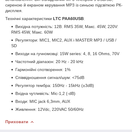
сиреною й екраном керування MP3 із синьою підсвіткою РК-
дисплея.
Технічні характеристики
LTC PAA60USB
:
Вихідна потужність: 12В: RMS 35W, Макс. 45W, 220V:
RMS 45W, Макс. 60W
Регулятори: MIC1, MIC2, AUX і MASTER MP3 / USB /
SD
Виходи на гучномовці: 15W series: 4, 8, 16 Ohms, 70V
Частотний діапазон: 20 Hz - 20 kHz
Гармонійні спотворення: 1%
Співвідношення сигнал/шум: <75dB
Регулятор тембра: 150Hz - 15kHz (±3dB)
Вхідна чутливість: Mic-1,2 (-dB)
Входи: MIC jack 6,3mm, AUX
Живлення: 12Vdc, 220VAC 50/60Hz
Приховати