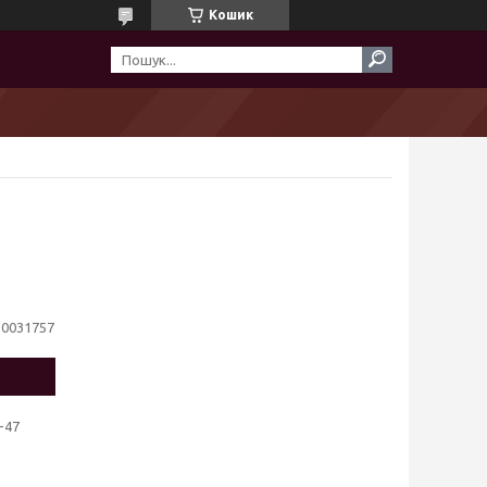
Кошик
10031757
-47