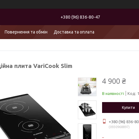
+380 (96) 836-80-47
Повернення та обмін
Доставка та оплата
ійна плита VariCook Slim
4 900 ₴
В наявності
Код:
Купити
+380 (96) 836-80
0930968897