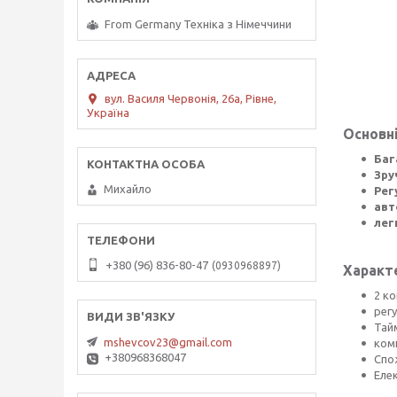
From Germany Техніка з Німеччини
вул. Василя Червонія, 26а, Рівне,
Україна
Основні
Баг
Зру
Михайло
Рег
авт
лег
+380 (96) 836-80-47
0930968897
Характ
2 к
рег
Тай
mshevcov23@gmail.com
ком
+380968368047
Спо
Еле