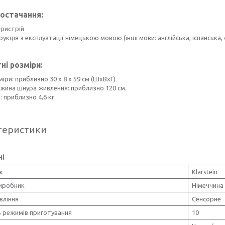
остачання:
пристрій
рукція з експлуатації німецькою мовою (інші мови: англійська, іспанська,
ні розміри:
іри: приблизно 30 х 8 х 59 см (ШхВхГ)
жина шнура живлення: приблизно 120 см.
: приблизно 4,6 кг
теристики
ні
к
Klarstein
виробник
Німеччина
вління
Сенсорне
ь режимів приготування
10