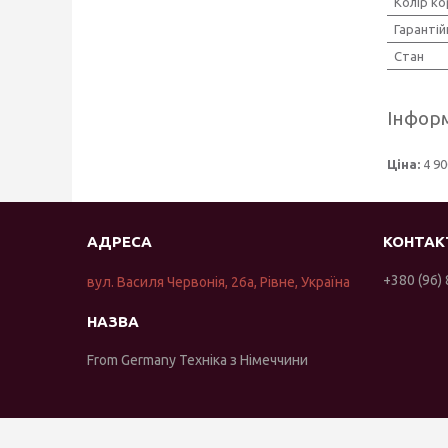
Колір ко
Гарантій
Стан
Інформ
Ціна:
4 90
+380 (96)
вул. Василя Червонія, 26а, Рівне, Україна
From Germany Техніка з Німеччини