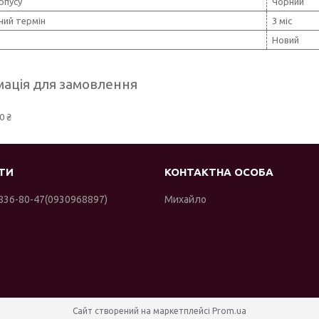
рпусу
Чорний
ний термін
3 міс
Новий
ація для замовлення
0 ₴
 836-80-47
0930968897
Михайло
Сайт створений на маркетплейсі
Prom.ua