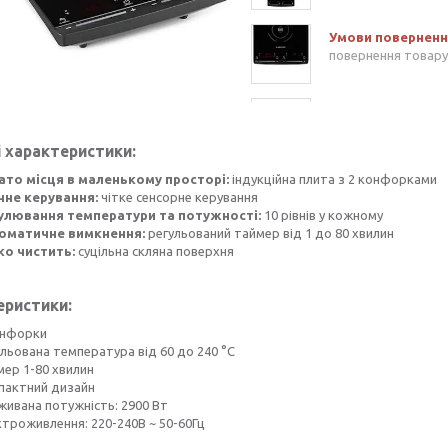
повернення товару
 характеристики:
ато місця в маленькому просторі:
індукційна плита з 2 конфорками
чне керування:
чітке сенсорне керування
улювання температури та потужності:
10 рівнів у кожному
оматичне вимкнення:
регульований таймер від 1 до 80 хвилин
ко чистить:
суцільна скляна поверхня
еристики:
онфорки
ульована температура від 60 до 240 °C
мер 1-80 хвилин
пактний дизайн
живана потужність: 2900 Вт
ктроживлення: 220-240В ~ 50-60Гц