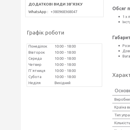
Обсяг п
WhatsApp
+380968368047
1 х 
Інст
Графік роботи
Габарит
Розм
Понеділок
10:00
18:00
Дов
Вівторок
10:00
18:00
Вага
Середа
10:00
18:00
Четвер
10:00
18:00
Пʼятниця
10:00
18:00
Харак
Субота
10:00
18:00
Неділя
Вихідний
Основ
Виробни
Країна 
Тип упра
Кількіст