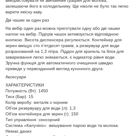
використовувати як звичайний графин для молока,
залишаючи його в холодильнику. Ще ніколи не було так легко
варити якісну каву.
Дві чашки за один раз
На вибір один раз можна приготувати одну або дві чашки
напою на вибір. Підігрів чашок активізується відповідною
кнопкою. Висота диспенсера регулюється. Контейнер для
зерен вміщує сто п'ятдесят грамів, а резервуар для води
розрахований на 1,3 літра. Піддон для крапель та блок для
заварювання легко знімаються, є індикатор рівня води.
Зручна функція для автоматичного очищення швидко
приведе у первозданний вигляд кухонного друга.
Аксесуари
ХАРАКТЕРИСТИКИ
Потужність (Вт): 1450
Тиск (Бар): 15
Колір виробу: металік з чорним
Об'єм резервуару для води (л): 1,3
Об'єм контейнера для зерен (г): 150
Тип управління: сенсорний
Система «Капучіно»: змішування парою води та молока:
Немає даних