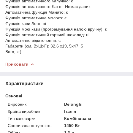
Функція автоматичного Капучіно: є
Функція автоматичного Латте: Немає даних
Автоматична функція Макіято: є
Функція автоматичне молоко: є
Функція кави Лонг: ні
Функція моєї кави (програмування напою вручну): є
Функція автоматичний гарячий шоколад: ні
Автоматичне відключення: є
Габарити (см, ВхШхГ): 32,6 х19, 5х47, 5
Вага, кг):
Приховати
Характеристики
Основні
Виробник
Delonghi
Країна виробник
Італія
Тип кавоварки
Комбінована
Споживана потужність
1450 Вт
Об`єм
1.3 л