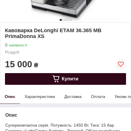
Кавоварка DeLonghi ETAM 36.365 MB
PrimaDonna XS
В наявності
Роздріб
15 000
₴
Купити
Опис
Характеристики
Доставка
Оплата
Умови п
Опис
Суперкомпактна серія. Потужність: 1450 Вт. Тиск: 15 бар.
Система «LatteCrema System». Дисплей. Об'єм контейнера