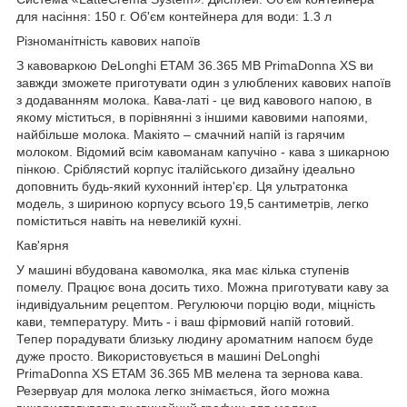
для насіння: 150 г. Об'єм контейнера для води: 1.3 л
Різноманітність кавових напоїв
З кавоваркою DeLonghi ETAM 36.365 MB PrimaDonna XS ви
завжди зможете приготувати один з улюблених кавових напоїв
з додаванням молока. Кава-латі - це вид кавового напою, в
якому міститься, в порівнянні з іншими кавовими напоями,
найбільше молока. Макіято – смачний напій із гарячим
молоком. Відомий всім кавоманам капучіно - кава з шикарною
пінкою. Сріблястий корпус італійського дизайну ідеально
доповнить будь-який кухонний інтер'єр. Ця ультратонка
модель, з шириною корпусу всього 19,5 сантиметрів, легко
поміститься навіть на невеликій кухні.
Кав'ярня
У машині вбудована кавомолка, яка має кілька ступенів
помелу. Працює вона досить тихо. Можна приготувати каву за
індивідуальним рецептом. Регулюючи порцію води, міцність
кави, температуру. Мить - і ваш фірмовий напій готовий.
Тепер порадувати близьку людину ароматним напоєм буде
дуже просто. Використовується в машині DeLonghi
PrimaDonna XS ETAM 36.365 MB мелена та зернова кава.
Резервуар для молока легко знімається, його можна