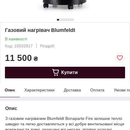
Газовий нагрівач Blumfeldt
В наявності
Код: 10032817
Роздріб
11 500
₴
Купити
Опис
Характеристики
Доставка
Оплата
Умови п
Опис
З газовим нагрівачем Blumfeldt Bonaparte Fire затишне тепло
швидко та легко доставляється у всі добре вентильовані місця
всередині та зовні, захищені від негоди. зігріває холодні