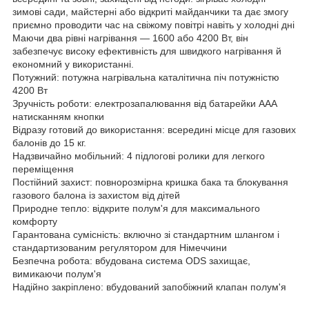
зимові сади, майстерні або відкриті майданчики та дає змогу
приємно проводити час на свіжому повітрі навіть у холодні дні
Маючи два рівні нагрівання — 1600 або 4200 Вт, він
забезпечує високу ефективність для швидкого нагрівання й
економний у використанні.
Потужний: потужна нагрівальна каталітична піч потужністю
4200 Вт
Зручність роботи: електрозапалювання від батарейки AAA
натисканням кнопки
Відразу готовий до використання: всередині місце для газових
балонів до 15 кг.
Надзвичайно мобільний: 4 підлогові ролики для легкого
переміщення
Постійний захист: повнорозмірна кришка бака та блокування
газового балона із захистом від дітей
Природне тепло: відкрите полум'я для максимального
комфорту
Гарантована сумісність: включно зі стандартним шлангом і
стандартизованим регулятором для Німеччини
Безпечна робота: вбудована система ODS захищає,
вимикаючи полум'я
Надійно закріплено: вбудований запобіжний клапан полум'я