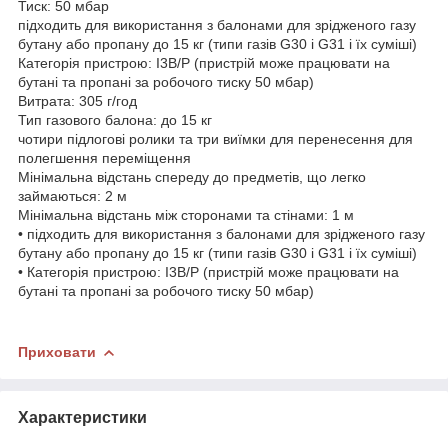
Тиск: 50 мбар
підходить для використання з балонами для зрідженого газу
бутану або пропану до 15 кг (типи газів G30 і G31 і їх суміші)
Категорія пристрою: I3B/P (пристрій може працювати на
бутані та пропані за робочого тиску 50 мбар)
Витрата: 305 г/год
Тип газового балона: до 15 кг
чотири підлогові ролики та три виїмки для перенесення для
полегшення переміщення
Мінімальна відстань спереду до предметів, що легко
займаються: 2 м
Мінімальна відстань між сторонами та стінами: 1 м
• підходить для використання з балонами для зрідженого газу
бутану або пропану до 15 кг (типи газів G30 і G31 і їх суміші)
• Категорія пристрою: I3B/P (пристрій може працювати на
бутані та пропані за робочого тиску 50 мбар)
Приховати
Характеристики