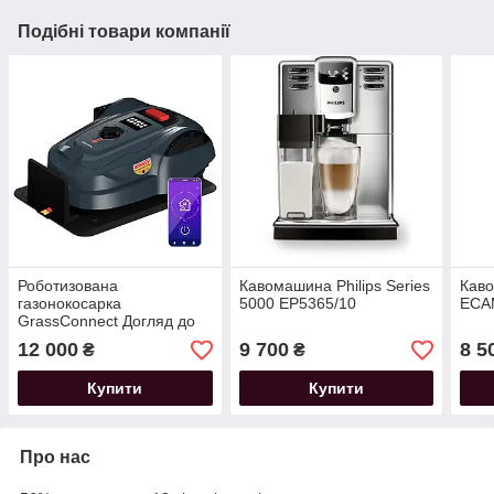
Подібні товари компанії
Роботизована
Кавомашина Philips Series
Каво
газонокосарка
5000 EP5365/10
ECAM
GrassConnect Догляд до
1000 м2
12 000
9 700
8 5
₴
₴
Купити
Купити
Про нас