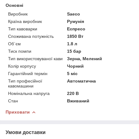
Основні
Виробник
Saeco
Країна виробник
Румунія
Тип кавоварки
Еспресо
Споживана потужність
1850 Вт
Об`єм
1.8 л
Тиск помпи
15 бар
Тип використовуваної кави
Зерна, Мелений
Колір корпусу
Чорний
Гарантійний термін
5 міс
Тип професійної
Автоматична
кавомашини
Номінальна напруга
220 В
Стан
Вживаний
Приховати
Умови доставки