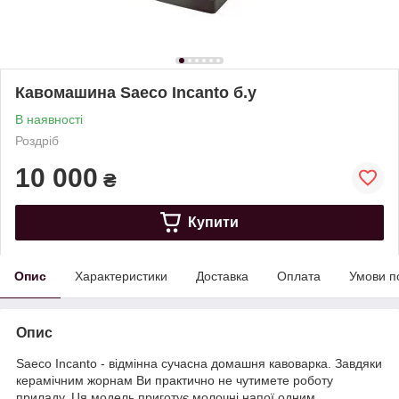
Кавомашина Saeco Incanto б.у
В наявності
Роздріб
10 000
₴
Купити
Опис
Характеристики
Доставка
Оплата
Умови п
Опис
Saeco Incanto - відмінна сучасна домашня кавоварка. Завдяки
керамічним жорнам Ви практично не чутимете роботу
приладу. Ця модель приготує молочні напої одним