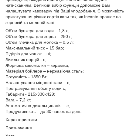
натисканням. Великий вибір функцій допоможе Вам
налаштувати кавоварку під Ваші уподобання. Є можливість
приготування різних сортів кави так, як Incanto працює на
зерновій та меленій каві.
Об'єм бункера для води – 1,8 л;
Об'єм бункера для зерна – 250 г;
Об'єм глечика для молока – 0,5 л;
Максимальний тиск – 15 бар;
Підігрів для чашок – ні;
Лічильник порцій - є;
Жорнова кавомолки – кераміка;
Матеріал бойлера – нержавіюча сталь;
Потужність - 1850 Вт;
Налаштування міцності кави – є;
Програмування обсягу води є;
Габарити - 215x330x429;
Вага – 7,2 кг;
Автоматична декальцинація – є;
Продуктивність – до 30 чашок на день;
Характеристики
Призначення
Хата