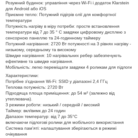
Розумний будинок: управління через Wi-Fi і додаток Klarstein
для Android або iOS
Приємне тепло: Потужний підігрів олії для комфортної
температури
Потужність нагріву в міру потреби: просте встановлення
температури від 7 до 35 ° C завдяки цифровому дисплею з
сенсорною панеллю та 24-годинному таймеру
Потужний нагрівання: 2720 Вт потужності на 3 рівнях нагріву -
низькому, середньому та високому
Швидке нагрівання: 10 нагрівальних ребер забезпечують
ефективне та швидке нагрівання.
Мобільність: легко переміщати завдяки 4 роликам для підлоги
Характеристики:
Потрібне з'єднання Wi-Fi: SSID у діапазоні 2,4 ГГц
Теплова потужність: 2720 Вт
Підходяща площа приміщення: до 54 м² (залежно від
утеплювача).
3 режими роботи: низький / середній / високий
Таймер: вкл/вимк до 24 годин
Діапазон температур: від 7 до 35°C
включаючи підлогові ролики для мобільного використання
Система пам'яті: налаштування зберігаються в режимі
очікування