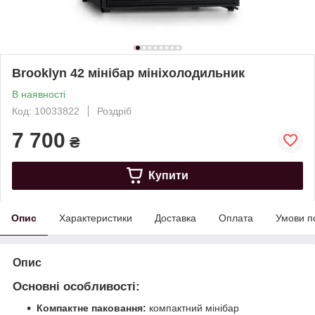
Brooklyn 42 мінібар мініхолодильник
В наявності
Код: 10033822
Роздріб
7 700
₴
Купити
Опис
Характеристики
Доставка
Оплата
Умови п
Опис
Основні особливості:
Компактне паковання:
компактний мінібар