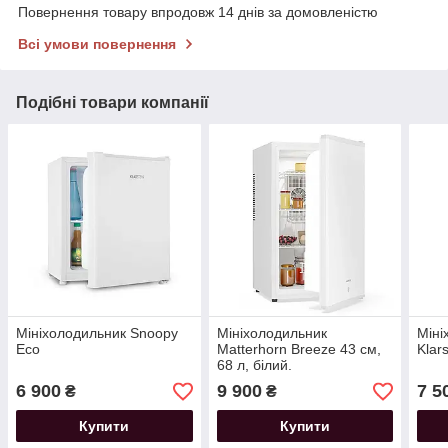
Повернення товару впродовж 14 днів за домовленістю
Всі умови повернення
Подібні товари компанії
Мініхолодильник Snoopy
Мініхолодильник
Міні
Eco
Matterhorn Breeze 43 см,
Klars
68 л, білий.
6 900
9 900
7 5
₴
₴
Купити
Купити