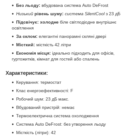
Без льоду:
вбудована система Auto DeFrost
Низький
рівень шуму:
система SilentCool
з 23 дБ
Підсвічує: холодне
біле світлодіодне внутрішнє
освітлення
За склом:
елегантні панорамні скляні двері
Місткий:
місткість 42 літри
Економія місця:
ідеально підходить для офісів,
гуртожитків, кімнат для гостей або спалень
Характеристики:
Керування: термостат
Клас енергоефективності: F
Робочий шум: 23 дБ макс.
Вбудований пристрій: немає
Термоелектрична система охолодження
Система Auto DeFrost: без утворення льоду
Місткість (літри): 42