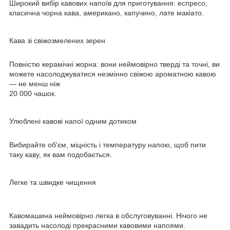
Широкий вибір кавових напоїв для приготування: еспресо,
класична чорна кава, американо, капучино, лате макіато.
Кава зі свіжозмелених зерен
Повністю керамічні жорна: вони неймовірно тверді та точні, ви
можете насолоджуватися незмінно свіжою ароматною кавою
— не менш ніж
20 000 чашок.
Улюблені кавові напої одним дотиком
Вибирайте об'єм, міцність і температуру напою, щоб пити
таку каву, як вам подобається.
Легке та швидке чищення
Кавомашина неймовірно легка в обслуговуванні. Нічого не
завадить насолоді прекрасними кавовими напоями.