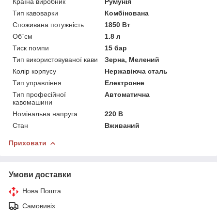
Країна виробник
Румунія
Тип кавоварки
Комбінована
Споживана потужність
1850 Вт
Об`єм
1.8 л
Тиск помпи
15 бар
Тип використовуваної кави
Зерна, Мелений
Колір корпусу
Нержавіюча сталь
Тип управління
Електронне
Тип професійної
Автоматична
кавомашини
Номінальна напруга
220 В
Стан
Вживаний
Приховати
Умови доставки
Нова Пошта
Самовивіз