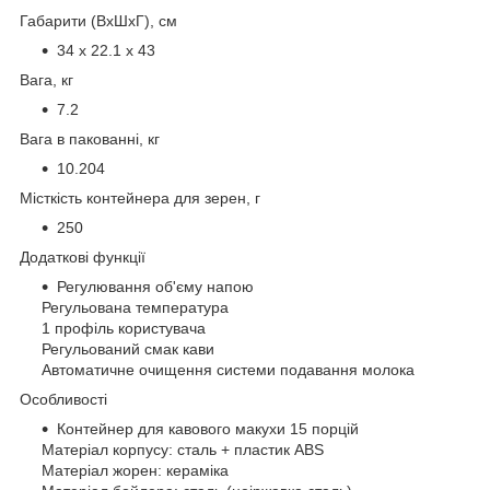
Габарити (ВхШхГ), см
34 х 22.1 х 43
Вага, кг
7.2
Вага в пакованні, кг
10.204
Місткість контейнера для зерен, г
250
Додаткові функції
Регулювання об'єму напою
Регульована температура
1 профіль користувача
Регульований смак кави
Автоматичне очищення системи подавання молока
Особливості
Контейнер для кавового макухи 15 порцій
Матеріал корпусу: сталь + пластик ABS
Матеріал жорен: кераміка