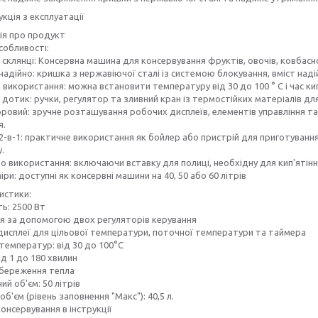
укція з експлуатації
ія про продукт
собливості:
 склянці: Консервна машина для консервування фруктів, овочів, ковбасно
 надійно: кришка з нержавіючої сталі із системою блокування, вміст наді
використання: можна встановити температуру від 30 до 100 ° C і час кип'
дотик: ручки, регулятор та зливний кран із термостійких матеріалів дл
ровий: зручне розташування робочих дисплеїв, елементів управління та
я.
2-в-1: практичне використання як бойлер або пристрій для приготування
.
о використання: включаючи вставку для полиці, необхідну для кип'ятін
іри: доступні як консервні машини на 40, 50 або 60 літрів
истики:
ь: 2500 Вт
я за допомогою двох регуляторів керування
исплеї для цільової температури, поточної температури та таймера
температур: від 30 до 100°C
ід 1 до 180 хвилин
збереження тепла
ий об'єм: 50 літрів
об'єм (рівень заповнення "Макс"): 40,5 л.
онсервування в інструкції