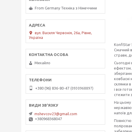
From Germany Техніка з Німеччини
вул. Василя Червонія, 26а, Рівне,
Україна
KonfiStar
Смачний ві
страви, д
Сьогодні 
Михайло
ефектом.
зберіганн
ковбасні 
склянки в
+380 (96) 836-80-47
0930968897
і все гот
стежити з
На цьому 
нержавіюч
напоїв дл
mshevcov23@gmail.com
+380968368047
Повністю 
полірован
забезпечу