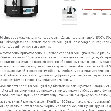
повернення товару
 50 Цифрова машина для консервування Диспенсер для напоїв 2500W 50L
д Einkochglas: The Klarstein confi Star 50 Digital Conserving our Star, кол
о консервації готуються варення.
виготовлено, приготовлено! З Klarstein confi Star 50 Digital в меню різ
 Однокотельний 50-літровий котелпропонує достатньо місця, щоб пере
я з підігрівом. Будь то врожай фруктів або овочів, таких як вишня, квасо
маси або готовий гуляш, спекотне та рулети - вони зберігаються в KonfiSt
 каструлю, налийте воду, потім оберіть необхідну температуру кипіння від
ове. Особливо корисний вбудований цифровий дисплей, на якому можна пе
а розвитком поточної температури в чайнику.
можливості KonfiStar 50 Digital від Klarstein не закінчуються. Завдяки с
ої сталі, зливному крану з прохолодним дотиком та вбудованою функці
я гарячого чаю, пуншу або глінтвейну і, таким чином, прикрасить вечірки,
автоматичний глечик Klarstein KonfiStar 50 Digital також має прекрасни
ої нержавіючої сталі поверх чорної металевої основи. Ручки, зручні н
є надійне закріплення кришки з нержавіючої сталі та надійне утримання 