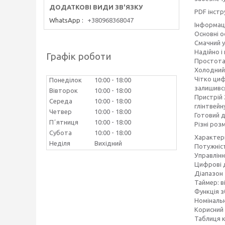
PDF інстр
WhatsApp
+380968368047
Інформац
Основні о
Смачний у
Надійно і
Графік роботи
Простота 
Холодний 
Чітко циф
Понеділок
10:00
18:00
залишивс
Вівторок
10:00
18:00
Пристрій 
Середа
10:00
18:00
глінтвейну
Четвер
10:00
18:00
Готовий д
Пʼятниця
10:00
18:00
Різні розм
Субота
10:00
18:00
Характер
Неділя
Вихідний
Потужніст
Управлінн
Цифрові д
Діапазон 
Таймер: в
Функція 
Номінальн
Корисний 
Таблиця к