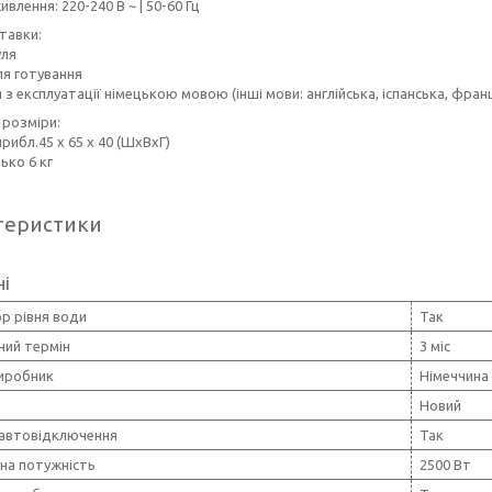
влення: 220-240 В ~ | 50-60 Гц
тавки:
уля
ля готування
я з експлуатації німецькою мовою (інші мови: англійська, іспанська, фран
 розміри:
прибл.45 x 65 x 40 (ШxВxГ)
ько 6 кг
теристики
ні
р рівня води
Так
ний термін
3 міс
виробник
Німеччина
Новий
 автовідключення
Так
на потужність
2500 Вт