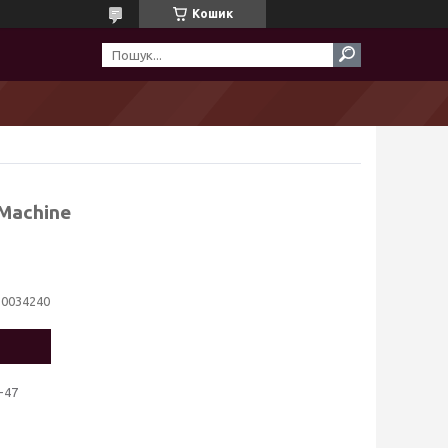
Кошик
 Machine
10034240
-47