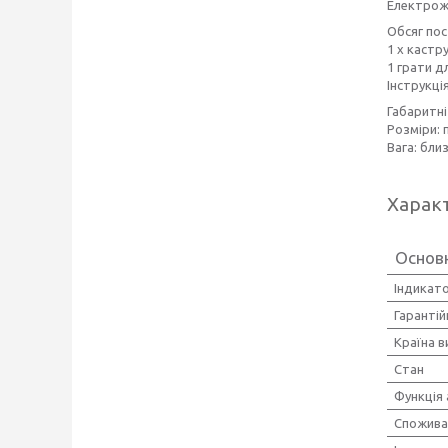
Електрожи
Обсяг пос
1 х кастр
1 грати д
Інструкці
Габаритні
Розміри: 
Вага: близ
Харак
Основ
Індикато
Гарантій
Країна 
Стан
Функція
Спожива