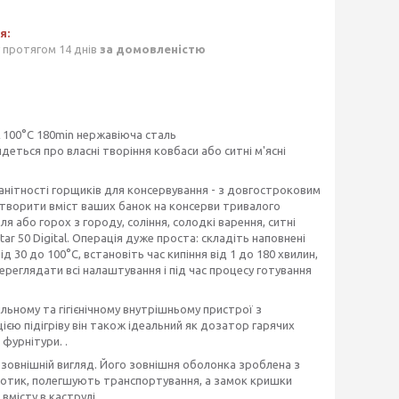
 протягом 14 днів
за домовленістю
 100°C 180min нержавіюча сталь
и йдеться про власні творіння ковбаси або ситні м'ясні
номанітності горщиків для консервування - з довгостроковим
творити вміст ваших банок на консерви тривалого
ля або горох з городу, соління, солодкі варення, ситні
ar 50 Digital. Операція дуже проста: складіть наповнені
 30 до 100°C, встановіть час кипіння від 1 до 180 хвилин,
реглядати всі налаштування і під час процесу готування
тильному та гігієнічному внутрішньому пристрої з
єю підігріву він також ідеальний як дозатор гарячих
 фурнітури. .
й зовнішній вигляд. Його зовнішня оболонка зроблена з
а дотик, полегшують транспортування, а замок кришки
вмісту в каструлі.