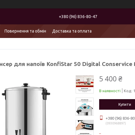
+380 (96) 836-80-47
Повернення та обмін
Доставка та оплата
сер для напоїв KonfiStar 50 Digital Conservice
5 400 ₴
В наявності
Код:
Купити
+380 (96) 836-80
0930968897