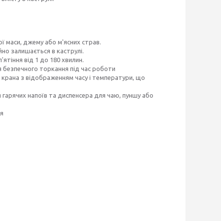
ї маси, джему або м'ясних страв.
йно залишається в каструлі.
ятіння від 1 до 180 хвилин.
я безпечного торкання під час роботи
 крана з відображенням часу і температури, що
 гарячих напоїв та диспенсера для чаю, пуншу або
ня