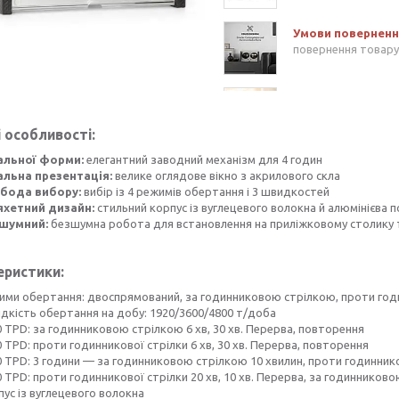
повернення товару
 особливості:
альної форми:
елегантний заводний механізм для 4 годин
альна презентація:
велике оглядове вікно з акрилового скла
бода вибору:
вибір із 4 режимів обертання і 3 швидкостей
хетний дизайн:
стильний корпус із вуглецевого волокна й алюмінієва 
шумний:
безшумна робота для встановлення на приліжковому столику та
еристики:
ими обертання: двоспрямований, за годинниковою стрілкою, проти год
дкість обертання на добу: 1920/3600/4800 т/доба
 TPD: за годинниковою стрілкою 6 хв, 30 хв. Перерва, повторення
 TPD: проти годинникової стрілки 6 хв, 30 хв. Перерва, повторення
0 TPD: 3 години — за годинниковою стрілкою 10 хвилин, проти годиннико
 TPD: проти годинникової стрілки 20 хв, 10 хв. Перерва, за годинниково
ус із вуглецевого волокна