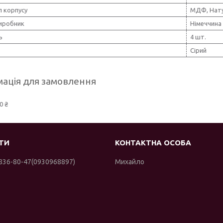
л корпусу
МДФ, Нату
виробник
Німеччина
ь
4 шт.
Сірий
ація для замовлення
0 ₴
 836-80-47
0930968897
Михайло