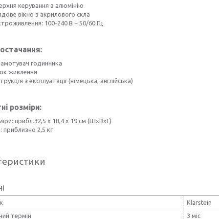
ерхня керування з алюмінію
ядове вікно з акрилового скла
троживлення: 100-240 В ~ 50/60 Гц
остачання:
 намотувач годинника
лок живлення
струкція з експлуатації (німецька, англійська)
ні розміри:
іри: прибл.32,5 x 18,4 x 19 см (ШxВxГ)
: приблизно 2,5 кг
теристики
ні
к
Klarstein
ний термін
3 міс