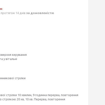
 протягом 14 днів
за домовленістю
поверхня керування
 у вітальні
инникової стрілки
вої стрілки 10 хвилин, 9 годинна перерва, повторення
ю стрілкою 20 хв, 10 хв. Перерва, повторення