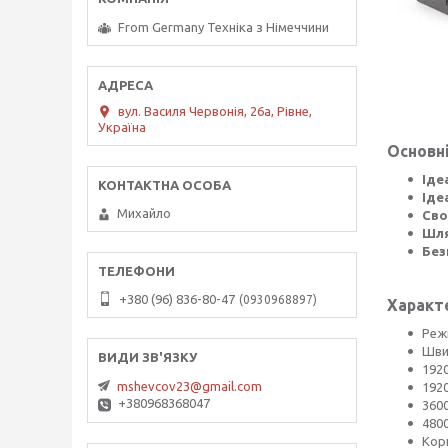
From Germany Техніка з Німеччини
вул. Василя Червонія, 26а, Рівне,
Україна
Основні
Іде
Іде
Михайло
Сво
Шля
Без
+380 (96) 836-80-47
0930968897
Характ
Реж
Шви
1920
mshevcov23@gmail.com
1920
+380968368047
360
4800
Корп