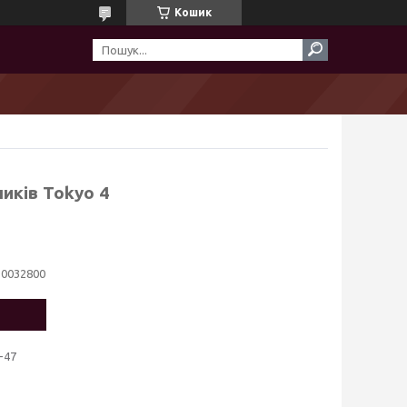
Кошик
иків Tokyo 4
10032800
-47