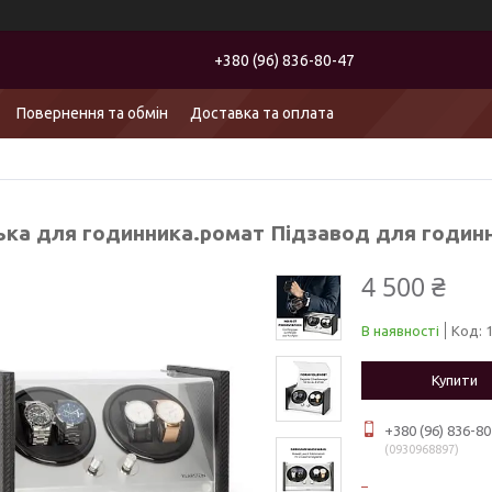
+380 (96) 836-80-47
Повернення та обмін
Доставка та оплата
ька для годинника.ромат Підзавод для годинн
4 500 ₴
В наявності
Код:
Купити
+380 (96) 836-80
0930968897