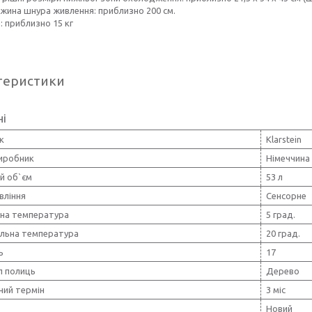
жина шнура живлення: приблизно 200 см.
: приблизно 15 кг
теристики
ні
к
Klarstein
виробник
Німеччина
й об`єм
53 л
вління
Сенсорне
ьна температура
5 град.
льна температура
20 град.
ь
17
л полиць
Дерево
ний термін
3 міс
Новий