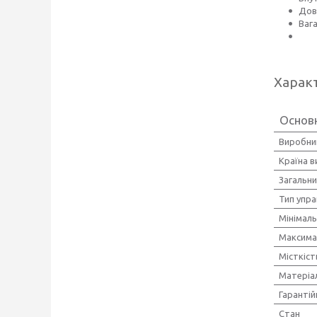
Дов
Вага
Харак
Основ
Виробни
Країна 
Загальни
Тип упра
Мінімал
Максима
Місткіст
Матеріа
Гарантій
Стан