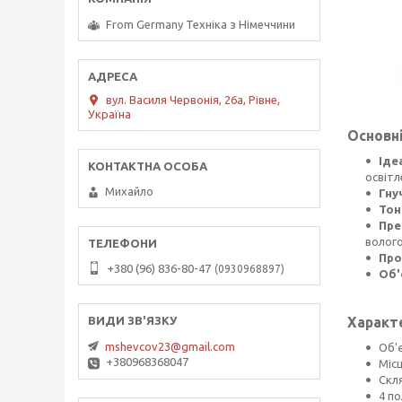
From Germany Техніка з Німеччини
вул. Василя Червонія, 26а, Рівне,
Україна
Основні
Іде
освітл
Михайло
Гну
Тон
Пре
волого
Про
+380 (96) 836-80-47
0930968897
Об'
Характ
mshevcov23@gmail.com
Об'є
+380968368047
Місц
Скля
4 по