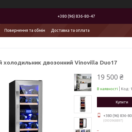
+380 (96) 836-80-47
Повернення та обмін
Доставка та оплата
й холодильник двозонний Vinovilla Duo17
19 500 ₴
В наявності
Код:
Купити
+380 (96) 836-80
0930968897