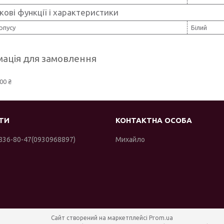
ові функції і характеристики
рпусу
Білий
ація для замовлення
00 ₴
 836-80-47
0930968897
Михайло
Сайт створений на маркетплейсі
Prom.ua