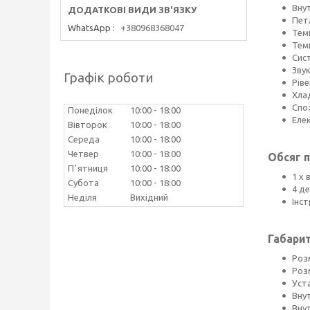
Вну
Петл
WhatsApp
+380968368047
Тем
Тем
Сист
Зву
Графік роботи
Ріве
Хла
Спо
Понеділок
10:00
18:00
Елек
Вівторок
10:00
18:00
Середа
10:00
18:00
Четвер
10:00
18:00
Обсяг п
Пʼятниця
10:00
18:00
1 х
Субота
10:00
18:00
4 де
Неділя
Вихідний
Інст
Габарит
Розм
Розм
Уста
Внут
Внут