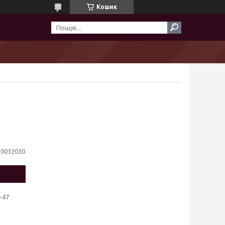
Кошик
10032030
-47