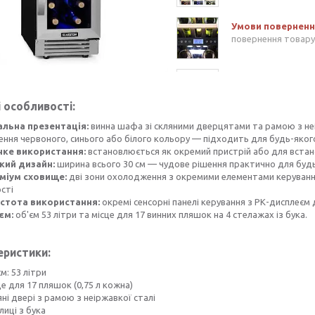
повернення товару
 особливості:
альна презентація:
винна шафа зі скляними дверцятами та рамою з неі
ення червоного, синього або білого кольору — підходить для будь-яког
чке використання:
встановлюється як окремий пристрій або для встано
кий дизайн:
ширина всього 30 см — чудове рішення практично для будь
міум сховище:
дві зони охолодження з окремими елементами керуванн
сті
стота використання:
окремі сенсорні панелі керування з РК-дисплеєм
єм:
об'єм 53 літри та місце для 17 винних пляшок на 4 стелажах із бука.
еристики:
м: 53 літри
е для 17 пляшок (0,75 л кожна)
ні двері з рамою з неіржавкої сталі
лиці з бука