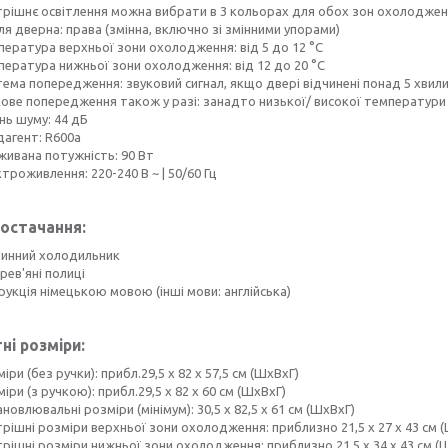
трішнє освітлення можна вибрати в 3 кольорах для обох зон охолодження
я дверна: права (змінна, включно зі змінними упорами)
пература верхньої зони охолодження: від 5 до 12 °C
пература нижньої зони охолодження: від 12 до 20 °C
ема попередження: звуковий сигнал, якщо двері відчинені понад 5 хвили
кове попередження також у разі: занадто низької/ високої температури
нь шуму: 44 дБ
дагент: R600a
живана потужність: 90 Вт
троживлення: 220-240 В ~ | 50/60 Гц
остачання:
 винний холодильник
рев'яні полиці
рукція німецькою мовою (інші мови: англійська)
ні розміри:
іри (без ручки): прибл.29,5 x 82 x 57,5 см (ШxВxГ)
іри (з ручкою): прибл.29,5 x 82 x 60 см (ШxВxГ)
новлювальні розміри (мінімум): 30,5 x 82,5 x 61 см (ШxВxГ)
рішні розміри верхньої зони охолодження: приблизно 21,5 x 27 x 43 см 
рішні розміри нижньої зони охолодження: приблизно 21,5 x 34 x 43 см (