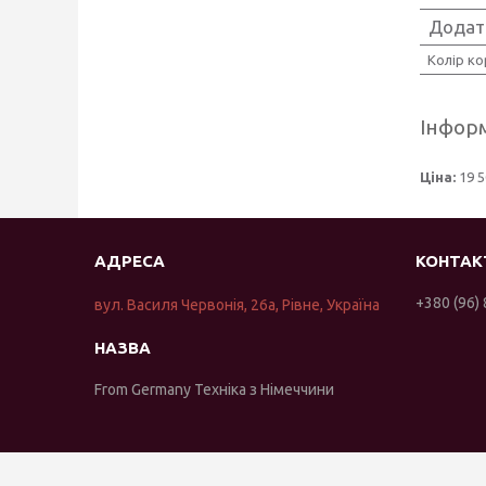
Додатк
Колір ко
Інформ
Ціна:
19 5
+380 (96)
вул. Василя Червонія, 26а, Рівне, Україна
From Germany Техніка з Німеччини