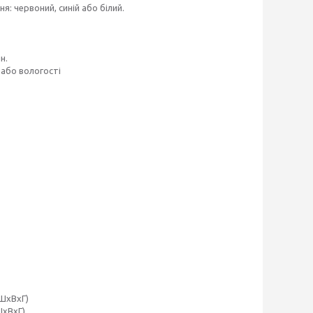
: червоний, синій або білий.
н.
 або вологості
(ШxВxГ)
ШxВxГ)