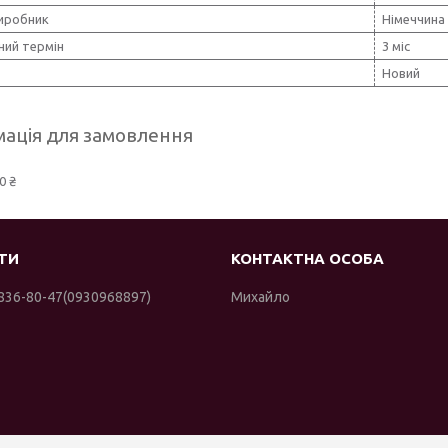
виробник
Німеччина
ний термін
3 міс
Новий
ація для замовлення
0 ₴
 836-80-47
0930968897
Михайло