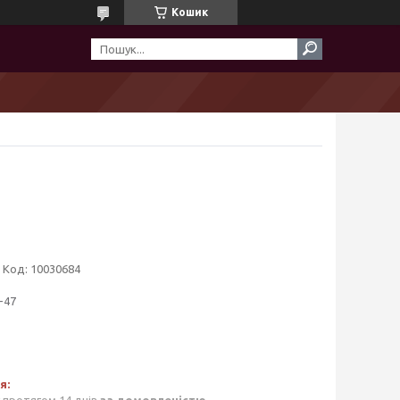
Кошик
Код:
10030684
-47
 протягом 14 днів
за домовленістю