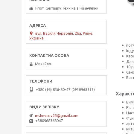
From Germany Техніка з Німеччини
вул. Василя Червонія, 26а, Рівне,
Україна
поту
Інду
Кер
Для
Михайло
10 
Сен
Бат
+380 (96) 836-80-47
0930968897
Характ
Вими
Рівн
Наст
mshevcov23@gmail.com
Фун
+380968368047
авт
низ