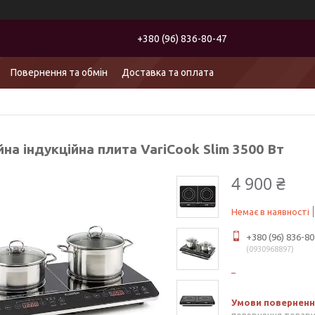
+380 (96) 836-80-47
Повернення та обмін
Доставка та оплата
на індукційна плита VariCook Slim 3500 Вт
4 900 ₴
Немає в наявності
+380 (96) 836-80
0930968897
повернення товару