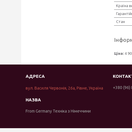
Країна 
Гарантій
Стан
Інформ
Ціна:
4 90
+380 (96)
вул. Василя Червонія, 26а, Рівне, Україна
From Germany Техніка з Німеччини