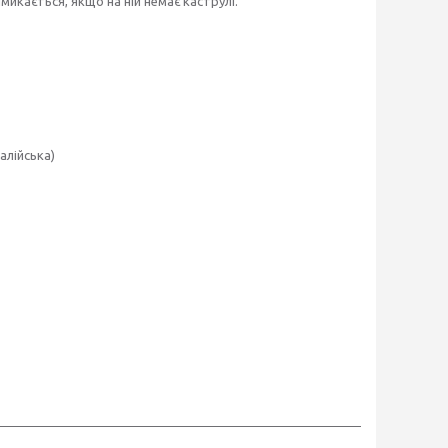
микається, якщо на ній немає каструлі.
алійська)