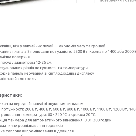
жніші, ніж у звичайних печей — економія часу та грошей
кційна плита з 2 полюсами потужністю 3500 Вт, кожна по 1400 або 2000 
амічна поверхня
 посуду діаметром 12-26 см.
регульованих рівнів потужності та температури
сорна панель керування зі світлодіодним дисплеєм
ьківський контроль
еристики:
кач на передній панелі зі звуковим сигналом
і потужності: 200 Вт, 400 Вт, 600 Вт, 800 Вт, 1000 Вт, 1100 Вт, 1200 Вт, 140
роювання температури: 60 - 240 °C з кроком 20 °C.
кція таймера для автоматичного вимкнення: 0:01-300 годин
оматичне розпізнавання горщиків
ьке теплове випромінювання в довкілля