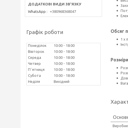
Висо
Захи
Поту
WhatsApp
+380968368047
Елек
Обсяг п
Графік роботи
1 х 
Інст
Понеділок
10:00
18:00
Вівторок
10:00
18:00
Середа
10:00
18:00
Розміри
Четвер
10:00
18:00
Розм
Пʼятниця
10:00
18:00
Розм
Субота
10:00
18:00
Дов
Неділя
Вихідний
Вага
Харак
Основ
Виробни