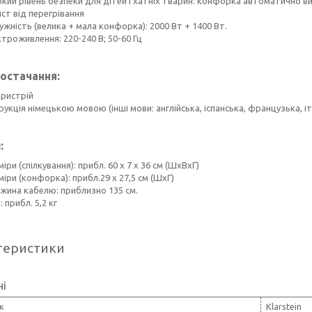
кий рівень безпеки для дітей і хатніх тварин: конфорка автоматично ви
ст від перегрівання
жність (велика + мала конфорка): 2000 Вт + 1400 Вт.
троживлення: 220-240 В; 50-60 Гц
остачання:
пристрій
рукція німецькою мовою (інші мови: англійська, іспанська, французька, іт
:
іри (спілкування): прибл. 60 x 7 x 36 см (ШxВxГ)
іри (конфорка): прибл.29 x 27,5 см (ШxГ)
жина кабелю: приблизно 135 см.
: прибл. 5,2 кг
теристики
ні
к
Klarstein